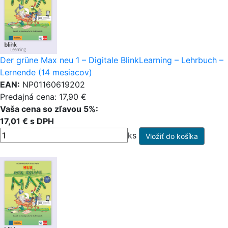
Der grüne Max neu 1 – Digitale BlinkLearning – Lehrbuch –
Lernende (14 mesiacov)
EAN:
NP01160619202
Predajná cena: 17,90 €
Vaša cena so zľavou 5%:
17,01 € s DPH
ks