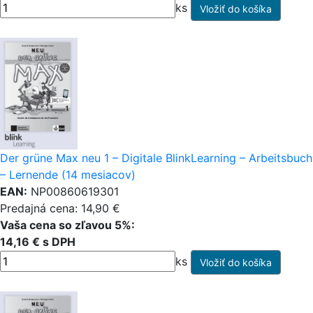
ks
Der grüne Max neu 1 – Digitale BlinkLearning – Arbeitsbuch
– Lernende (14 mesiacov)
EAN:
NP00860619301
Predajná cena: 14,90 €
Vaša cena so zľavou 5%:
14,16 € s DPH
ks