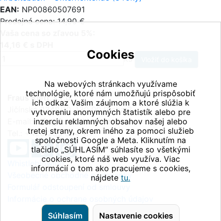
EAN:
NP00860507691
Predajná cena: 14,90 €
Vaša cena so zľavou 5%:
14,16 € s DPH
Cookies
ks
Na webových stránkach využívame
technológie, ktoré nám umožňujú prispôsobiť
Fraus Klett, s.r.o.
ich odkaz Vašim záujmom a ktoré slúžia k
Jičínská 2348/10, 130 00 Praha 3
vytvoreniu anonymných štatistík alebo pre
E-mail:
inzerciu reklamných obsahov našej alebo
info@fraus-klett.cz
tretej strany, okrem iného za pomoci služieb
Tel.: +420 233 084 111
spoločnosti Google a Meta. Kliknutím na
tlačidlo „SÚHLASÍM“ súhlasíte so všetkými
cookies, ktoré náš web využíva. Viac
Whistleblowing
informácií o tom ako pracujeme s cookies,
Všeobecné obchodné podmienky
nájdete
tu.
Formulář odstoupení od smlouvy
Informácie o ochrane osobných údajov
Súhlasím
Nastavenie cookies