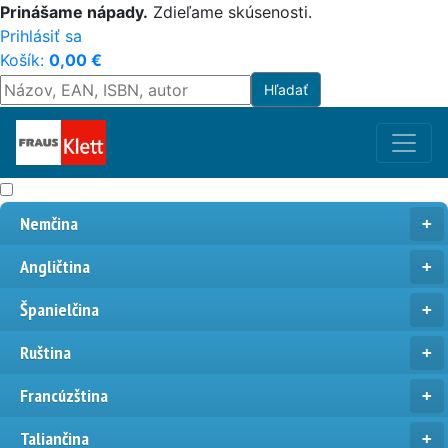
Prinášame nápady.
Zdieľame skúsenosti.
Prihlásiť sa
Košík:
0,00
€
Nemčina
Angličtina
Španielčina
Ruština
Francúzština
Taliančina