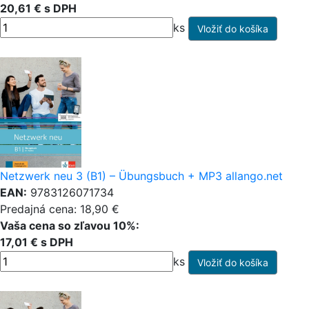
20,61 € s DPH
ks
Netzwerk neu 3 (B1) – Übungsbuch + MP3 allango.net
EAN:
9783126071734
Predajná cena: 18,90 €
Vaša cena so zľavou 10%:
17,01 € s DPH
ks