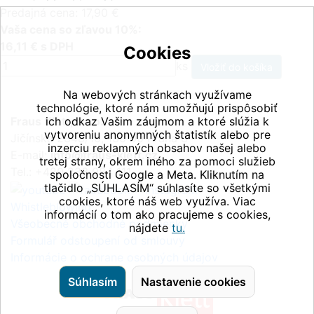
Predajná cena: 17,90 €
Vaša cena so zľavou 10%:
16,11 € s DPH
Cookies
ks
Na webových stránkach využívame
technológie, ktoré nám umožňujú prispôsobiť
Fraus Klett, s.r.o.
ich odkaz Vašim záujmom a ktoré slúžia k
vytvoreniu anonymných štatistík alebo pre
Jičínská 2348/10, 130 00 Praha 3
inzerciu reklamných obsahov našej alebo
E-mail:
info@fraus-klett.cz
tretej strany, okrem iného za pomoci služieb
Tel.: +420 233 084 111
spoločnosti Google a Meta. Kliknutím na
tlačidlo „SÚHLASÍM“ súhlasíte so všetkými
cookies, ktoré náš web využíva. Viac
Whistleblowing
informácií o tom ako pracujeme s cookies,
Všeobecné obchodné podmienky
nájdete
tu.
Formulář odstoupení od smlouvy
Informácie o ochrane osobných údajov
Súhlasím
Nastavenie cookies