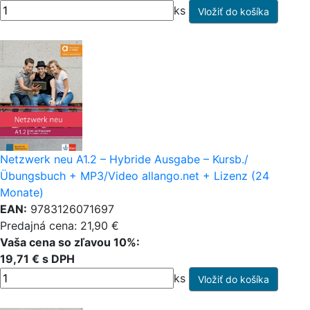
ks
Netzwerk neu A1.2 – Hybride Ausgabe – Kursb./
Übungsbuch + MP3/Video allango.net + Lizenz (24
Monate)
EAN:
9783126071697
Predajná cena: 21,90 €
Vaša cena so zľavou 10%:
19,71 € s DPH
ks