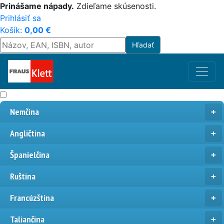
Prinášame nápady.
Zdieľame skúsenosti.
Prihlásiť sa
Košík:
0,00
€
Nemčina
Angličtina
Španielčina
Ruština
Francúzština
Taliančina