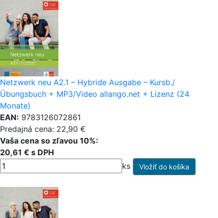
Netzwerk neu A2.1 – Hybride Ausgabe – Kursb./
Übungsbuch + MP3/Video allango.net + Lizenz (24
Monate)
EAN:
9783126072861
Predajná cena: 22,90 €
Vaša cena so zľavou 10%:
20,61 € s DPH
ks