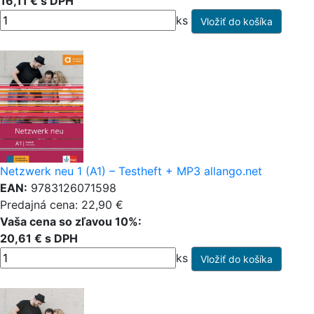
16,11 € s DPH
ks
Netzwerk neu 1 (A1) – Testheft + MP3 allango.net
EAN:
9783126071598
Predajná cena: 22,90 €
Vaša cena so zľavou 10%:
20,61 € s DPH
ks