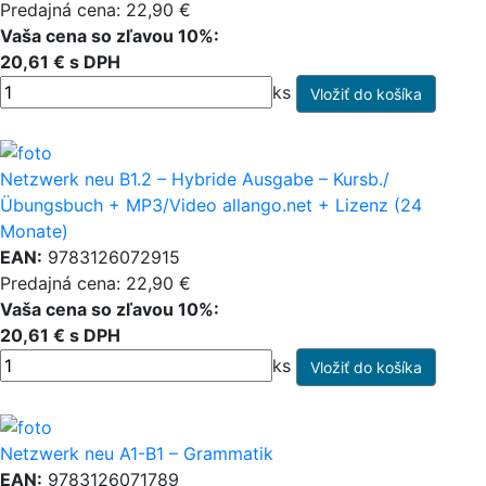
Predajná cena: 22,90 €
Vaša cena so zľavou 10%:
20,61 € s DPH
ks
Netzwerk neu B1.2 – Hybride Ausgabe – Kursb./
Übungsbuch + MP3/Video allango.net + Lizenz (24
Monate)
EAN:
9783126072915
Predajná cena: 22,90 €
Vaša cena so zľavou 10%:
20,61 € s DPH
ks
Netzwerk neu A1-B1 – Grammatik
EAN:
9783126071789