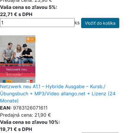
Predajná cena: 23,90 €
Vaša cena so zľavou 5%:
22,71 € s DPH
ks
Netzwerk neu A1.1 – Hybride Ausgabe – Kursb./
Übungsbuch + MP3/Video allango.net + Lizenz (24
Monate)
EAN:
9783126071611
Predajná cena: 21,90 €
Vaša cena so zľavou 10%:
19,71 € s DPH