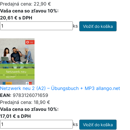
Predajná cena: 22,90 €
Vaša cena so zľavou 10%:
20,61 € s DPH
ks
Netzwerk neu 2 (A2) – Übungsbuch + MP3 allango.net
EAN:
9783126071659
Predajná cena: 18,90 €
Vaša cena so zľavou 10%:
17,01 € s DPH
ks