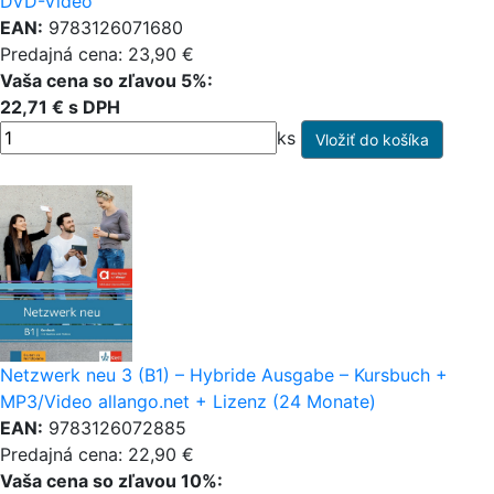
DVD-Video
EAN:
9783126071680
Predajná cena: 23,90 €
Vaša cena so zľavou 5%:
22,71 € s DPH
ks
Netzwerk neu 3 (B1) – Hybride Ausgabe – Kursbuch +
MP3/Video allango.net + Lizenz (24 Monate)
EAN:
9783126072885
Predajná cena: 22,90 €
Vaša cena so zľavou 10%: