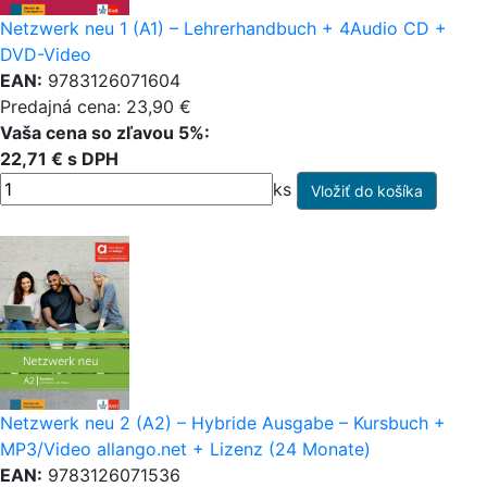
Netzwerk neu 1 (A1) – Lehrerhandbuch + 4Audio CD +
DVD-Video
EAN:
9783126071604
Predajná cena: 23,90 €
Vaša cena so zľavou 5%:
22,71 € s DPH
ks
Netzwerk neu 2 (A2) – Hybride Ausgabe – Kursbuch +
MP3/Video allango.net + Lizenz (24 Monate)
EAN:
9783126071536