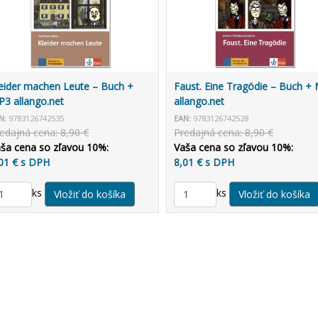
eider machen Leute – Buch +
Faust. Eine Tragödie – Buch +
3 allango.net
allango.net
N:
9783126742535
EAN:
9783126742528
edajná cena: 8,90 €
Predajná cena: 8,90 €
ša cena so zľavou 10%:
Vaša cena so zľavou 10%:
01 € s DPH
8,01 € s DPH
ks
ks