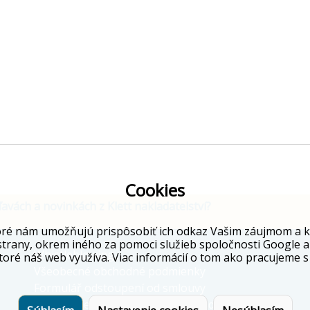
Cookies
ľavách a novinkách z Klett nakladatelství?
ré nám umožňujú prispôsobiť ich odkaz Vašim záujmom a kto
strany, okrem iného za pomoci služieb spoločnosti Google a
Whistleblowing
toré náš web využíva. Viac informácií o tom ako pracujeme s
Všeobecné obchodné podmienky
Formulář odstoupení od smlouvy
Informácie o ochrane osobných údajov