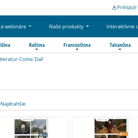
Prihlásiť
 a webináre
Naše produkty
Interaktívne 
lčina
Ruština
Francúzština
Taliančina
iteratur-Comic DaF
Najdrahšie