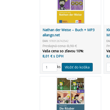
Nathan der Weise – Buch + MP3
Kl
allango.net
MP
EAN:
9783126742542
EA
Predajná cena: 8,90 €
Pr
Vaša cena so zľavou 10%:
Va
8,01 € s DPH
8,
ks