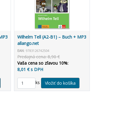
 MP3
Wilhelm Tell (A2-B1) – Buch + MP3
allango.net
EAN:
9783126742504
Predajná cena: 8,90 €
Vaša cena so zľavou 10%:
8,01 € s DPH
ks