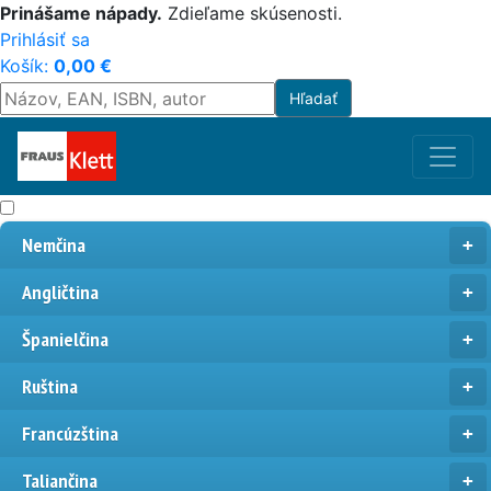
Prinášame nápady.
Zdieľame skúsenosti.
Prihlásiť sa
Košík:
0,00
€
Nemčina
Angličtina
Španielčina
Ruština
Francúzština
Taliančina