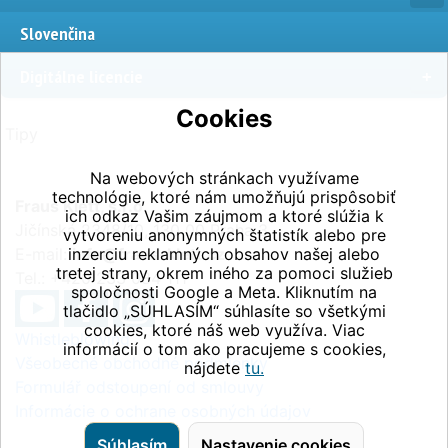
Slovenčina
Digitálne licencie
Cookies
Tipy
Na webových stránkach využívame
technológie, ktoré nám umožňujú prispôsobiť
Fraus Klett, s.r.o.
ich odkaz Vašim záujmom a ktoré slúžia k
Jičínská 2348/10, 130 00 Praha 3
vytvoreniu anonymných štatistík alebo pre
E-mail:
inzerciu reklamných obsahov našej alebo
info@fraus-klett.cz
tretej strany, okrem iného za pomoci služieb
Tel.: +420 233 084 111
spoločnosti Google a Meta. Kliknutím na
tlačidlo „SÚHLASÍM“ súhlasíte so všetkými
cookies, ktoré náš web využíva. Viac
Whistleblowing
informácií o tom ako pracujeme s cookies,
Všeobecné obchodné podmienky
nájdete
tu.
Formulář odstoupení od smlouvy
Informácie o ochrane osobných údajov
Súhlasím
Nastavenie cookies