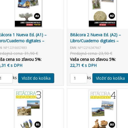
tácora 1 Nueva Ed. (A1) –
Bitácora 2 Nueva Ed. (A2) –
bro/Cuaderno digitales –
Libro/Cuaderno digitales –
ofesor (12 mesiacov)
Estudiante (12 mesiacov)
N:
NP12216657483
EAN:
NP12216347667
edajná cena: 31,90 €
Predajná cena: 23,90 €
ša cena so zľavou 5%:
Vaša cena so zľavou 5%:
,31 € s DPH
22,71 € s DPH
ks
ks