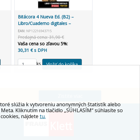
Bitácora 4 Nueva Ed. (B2) –
Libro/Cuaderno digitales –
Profesor (12 mesiacov)
EAN:
NP12216943715
Predajná cena: 31,90 €
Vaša cena so zľavou 5%:
30,31 € s DPH
ks
Zistite viac
ré slúžia k vytvoreniu anonymných štatistík alebo
 Meta. Kliknutím na tlačidlo „SÚHLASÍM“ súhlasíte so
 cookies, nájdete
tu.