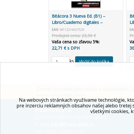
Bitácora 3 Nueva Ed. (B1) –
Bi
Libro/Cuaderno digitales –
Li
Estudiante (12 mesiacov)
Pr
EAN:
NP12216657520
EA
Predajná cena: 23,90 €
Pr
Vaša cena so zľavou 5%:
Va
22,71 € s DPH
30
ks
Chcete dostávať informácie o udalostiach, z
Vyplňte súhlas a majte prehľad.
Na webových stránkach využívame technológie, kto
pre inzerciu reklamných obsahov našej alebo tretej 
Fraus Klett, s.r.o.
všetkými cookies, k
Jičínská 2348/10, 130 00 Praha 3
E-mail:
info@fraus-klett.cz
Tel.: +420 233 084 111