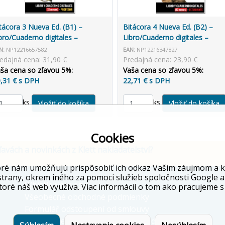
tácora 3 Nueva Ed. (B1) –
Bitácora 4 Nueva Ed. (B2) –
bro/Cuaderno digitales –
Libro/Cuaderno digitales –
ofesor (12 mesiacov)
Estudiante (12 mesiacov)
N:
NP12216657582
EAN:
NP12216347827
edajná cena: 31,90 €
Predajná cena: 23,90 €
ša cena so zľavou 5%:
Vaša cena so zľavou 5%:
,31 € s DPH
22,71 € s DPH
ks
ks
Cookies
ľavách a novinkách z Klett nakladatelství?
ré nám umožňujú prispôsobiť ich odkaz Vašim záujmom a kto
strany, okrem iného za pomoci služieb spoločnosti Google a
Whistleblowing
toré náš web využíva. Viac informácií o tom ako pracujeme s
Všeobecné obchodné podmienky
Formulář odstoupení od smlouvy
Informácie o ochrane osobných údajov