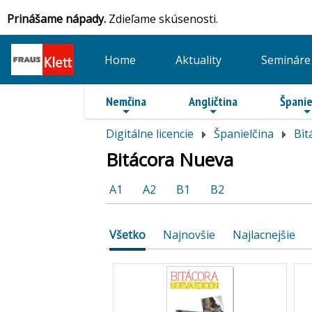
Prinášame nápady.
Zdieľame skúsenosti.
Home
Aktuality
Semináre
Nemčina
Angličtina
Španie
Digitálne licencie
Španielčina
Bit
Bitácora Nueva
A1
A2
B1
B2
Všetko
Najnovšie
Najlacnejšie