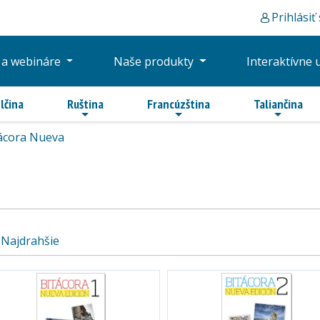
Prihlásiť
 a webináre
Naše produkty
Interaktívne 
lčina
Ruština
Francúzština
Taliančina
ácora Nueva
Najdrahšie