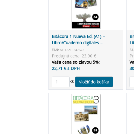
Bitácora 1 Nueva Ed. (A1) –
Bi
Libro/Cuaderno digitales –
Li
Estudiante (12 mesiacov)
Pr
EAN:
NP12216347643
EA
Predajná cena: 23,90 €
Pr
Vaša cena so zľavou 5%:
Va
22,71 € s DPH
30
ks