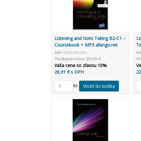
Listening and Note Taking B2-C1 –
Li
Coursebook + MP3 allango.net
Te
EAN:
9783125013421
EA
Predajná cena: 29,90 €
Pr
Vaša cena so zľavou 10%:
Va
26,91 € s DPH
22
ks