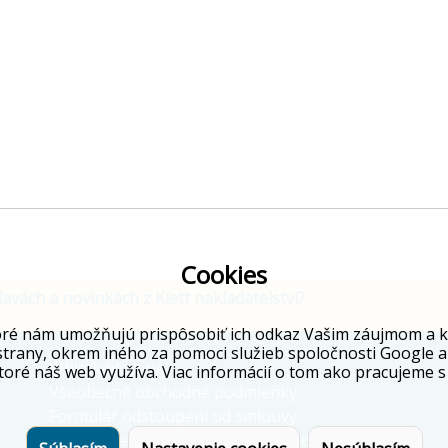
Cookies
ľavách a novinkách z Klett nakladatelství?
ré nám umožňujú prispôsobiť ich odkaz Vašim záujmom a kto
strany, okrem iného za pomoci služieb spoločnosti Google a
Whistleblowing
toré náš web využíva. Viac informácií o tom ako pracujeme s
Všeobecné obchodné podmienky
Formulář odstoupení od smlouvy
Informácie o ochrane osobných údajov