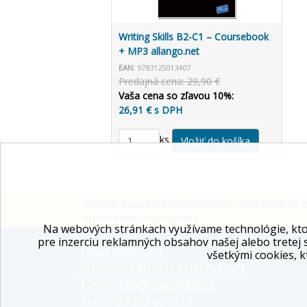
Writing Skills B2-C1 – Coursebook
+ MP3 allango.net
EAN:
9783125013407
Predajná cena: 29,90 €
Vaša cena so zľavou 10%:
26,91 € s DPH
ks
Chcete dostávať informácie o udalostiach, z
Vyplňte súhlas a majte prehľad.
Na webových stránkach využívame technológie, kto
pre inzerciu reklamných obsahov našej alebo tretej 
Fraus Klett, s.r.o.
všetkými cookies, k
Jičínská 2348/10, 130 00 Praha 3
E-mail:
info@fraus-klett.cz
Tel.: +420 233 084 111