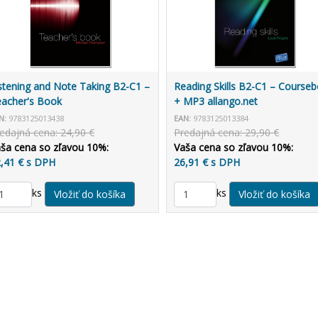
stening and Note Taking B2-C1 –
Reading Skills B2-C1 – Course
acher's Book
+ MP3 allango.net
N:
9783125013438
EAN:
9783125013384
edajná cena: 24,90 €
Predajná cena: 29,90 €
ša cena so zľavou 10%:
Vaša cena so zľavou 10%:
,41 € s DPH
26,91 € s DPH
ks
ks