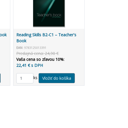
book
Reading Skills B2-C1 – Teacher's
Book
EAN:
9783125013391
Predajná cena: 24,90 €
Vaša cena so zľavou 10%:
22,41 € s DPH
ks