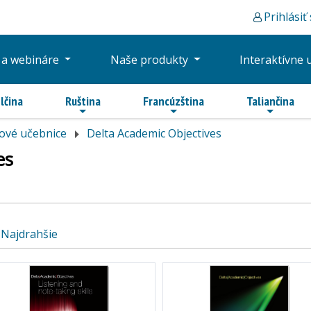
Prihlásiť
 a webináre
Naše produkty
Interaktívne 
lčina
Ruština
Francúzština
Taliančina
ové učebnice
Delta Academic Objectives
es
Najdrahšie