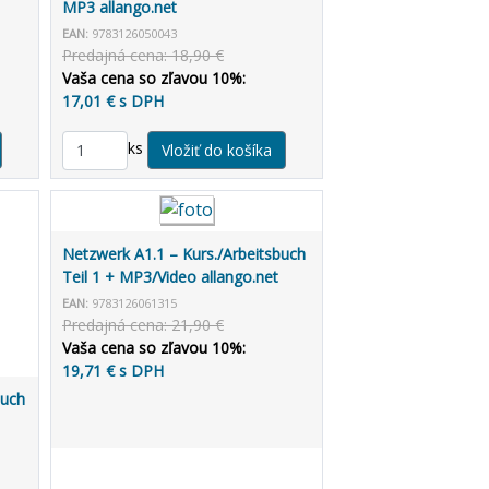
MP3 allango.net
EAN:
9783126050043
Predajná cena: 18,90 €
Vaša cena so zľavou 10%:
17,01 € s DPH
ks
Netzwerk A1.1 – Kurs./Arbeitsbuch
Teil 1 + MP3/Video allango.net
EAN:
9783126061315
Predajná cena: 21,90 €
Vaša cena so zľavou 10%:
19,71 € s DPH
buch