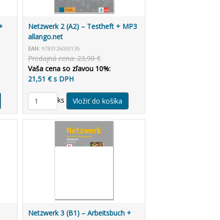
+
Netzwerk 2 (A2) – Testheft + MP3
allango.net
EAN:
9783126050135
Predajná cena: 23,90 €
Vaša cena so zľavou 10%:
21,51 € s DPH
ks
Netzwerk 3 (B1) – Arbeitsbuch +