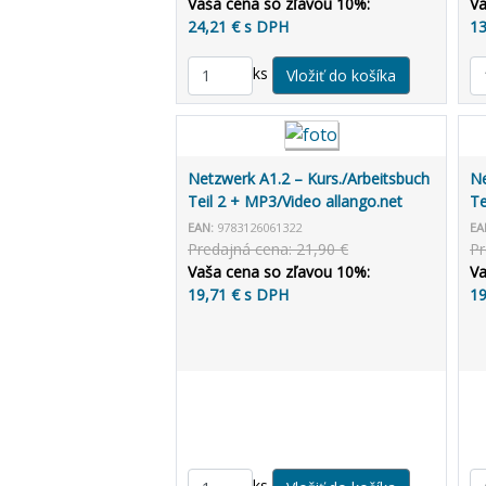
Vaša cena so zľavou 10%:
Va
24,21 € s DPH
13
ks
Netzwerk A1.2 – Kurs./Arbeitsbuch
Ne
Teil 2 + MP3/Video allango.net
Te
EAN:
9783126061322
EA
Predajná cena: 21,90 €
Pr
Vaša cena so zľavou 10%:
Va
19,71 € s DPH
19
ks