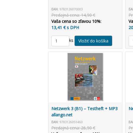
EAN:
9783126070003
EA
Predajná cena: 14,90 €
Pr
Vaša cena so zľavou 10%:
Va
13,41 € s DPH
20
ks
Netzwerk 3 (B1) – Testheft + MP3
Ne
allango.net
EAN:
9783126051460
EA
Predajná cena: 26,90 €
Pr