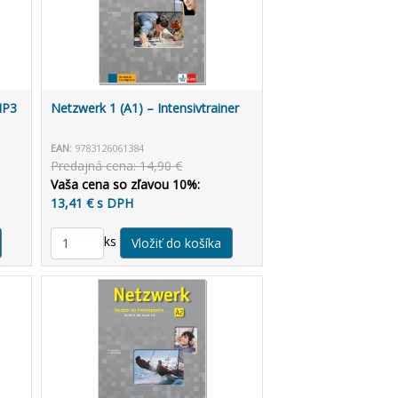
MP3
Netzwerk 1 (A1) – Intensivtrainer
EAN:
9783126061384
Predajná cena: 14,90 €
Vaša cena so zľavou 10%:
13,41 € s DPH
ks