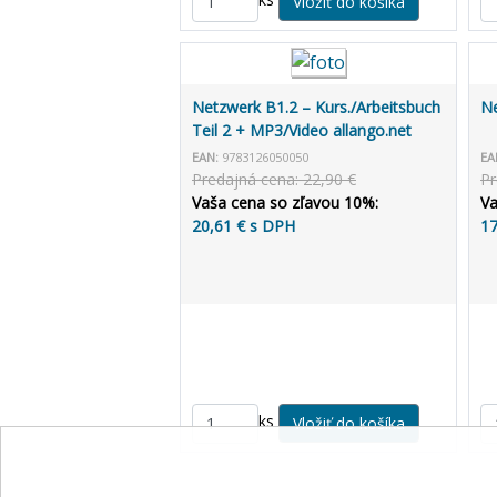
Netzwerk B1.2 – Kurs./Arbeitsbuch
Ne
Teil 2 + MP3/Video allango.net
EAN:
9783126050050
EA
Predajná cena: 22,90 €
Pr
Vaša cena so zľavou 10%:
Va
20,61 € s DPH
17
ks