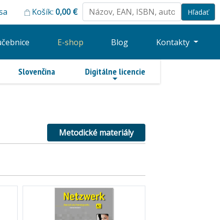
 sa
Košík:
0,00
€
učebnice
E-shop
Blog
Kontakty
Slovenčina
Digitálne licencie
Metodické materiály