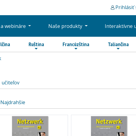
Prihlásiť
 a webináre
Naše produkty
Interaktívne 
lčina
Ruština
Francúzština
Taliančina
k
 učiteľov
Najdrahšie