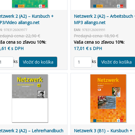
tzwerk 2 (A2) – Kursbuch +
Netzwerk 2 (A2) – Arbeitsbuch 
3/Video allango.net
MP3 allango.net
N:
9783126069977
EAN:
9783126069991
edajná cena: 22,90 €
Predajná cena: 18,90 €
ša cena so zľavou 10%:
Vaša cena so zľavou 10%:
,61 € s DPH
17,01 € s DPH
ks
ks
tzwerk 2 (A2) – Lehrerhandbuch
Netzwerk 3 (B1) – Kursbuch +