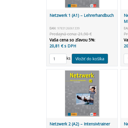
Netzwerk 1 (A1) – Lehrerhandbuch
Ne
MP
EAN:
9783126061339
EA
Predajná cena: 21,90 €
Pr
Vaša cena so zľavou 5%:
Va
20,81 € s DPH
20
ks
Netzwerk 2 (A2) – Intensivtrainer
Ne