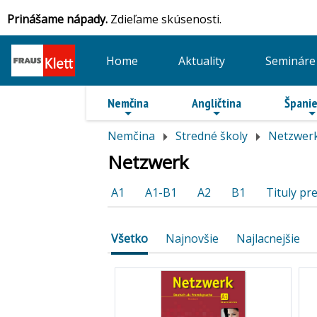
Prinášame nápady.
Zdieľame skúsenosti.
Home
Aktuality
Semináre
Nemčina
Angličtina
Španie
Nemčina
Stredné školy
Netzwer
Netzwerk
A1
A1-B1
A2
B1
Tituly pre
Všetko
Najnovšie
Najlacnejšie