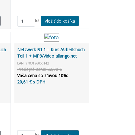
ks
uch
Netzwerk B1.1 – Kurs./Arbeitsbuch
Teil 1 + MP3/Video allango.net
EAN:
9783126050142
Predajná cena: 22,90 €
Vaša cena so zľavou 10%:
20,61 € s DPH
ks