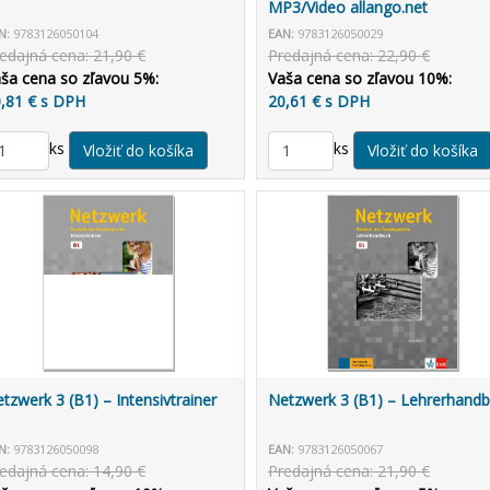
MP3/Video allango.net
N:
9783126050104
EAN:
9783126050029
edajná cena: 21,90 €
Predajná cena: 22,90 €
ša cena so zľavou 5%:
Vaša cena so zľavou 10%:
,81 € s DPH
20,61 € s DPH
ks
ks
tzwerk 3 (B1) – Intensivtrainer
Netzwerk 3 (B1) – Lehrerhand
N:
9783126050098
EAN:
9783126050067
edajná cena: 14,90 €
Predajná cena: 21,90 €