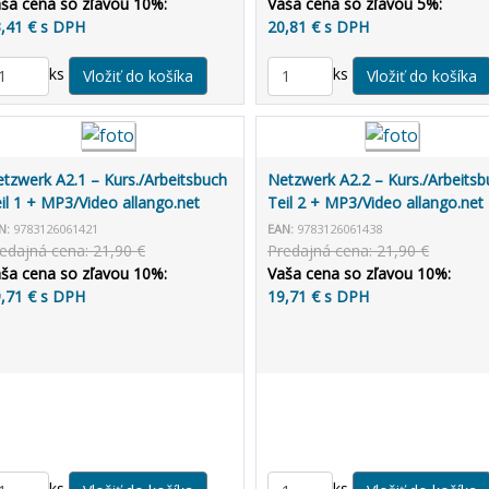
ša cena so zľavou 10%:
Vaša cena so zľavou 5%:
,41 € s DPH
20,81 € s DPH
ks
ks
tzwerk A2.1 – Kurs./Arbeitsbuch
Netzwerk A2.2 – Kurs./Arbeitsb
il 1 + MP3/Video allango.net
Teil 2 + MP3/Video allango.net
N:
9783126061421
EAN:
9783126061438
edajná cena: 21,90 €
Predajná cena: 21,90 €
ša cena so zľavou 10%:
Vaša cena so zľavou 10%:
,71 € s DPH
19,71 € s DPH
ks
ks