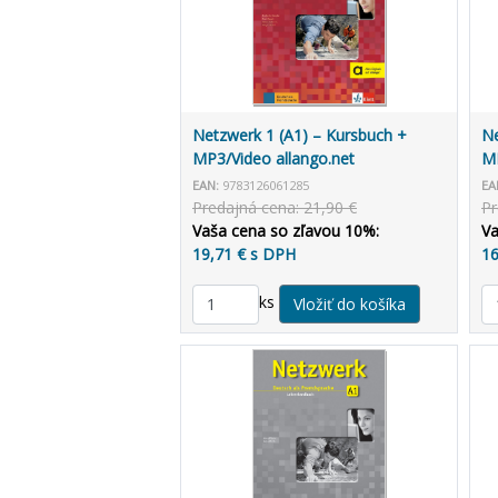
Netzwerk 1 (A1) – Kursbuch +
Ne
MP3/Video allango.net
MP
EAN:
9783126061285
EA
Predajná cena: 21,90 €
Pr
Vaša cena so zľavou 10%:
Va
19,71 € s DPH
16
ks