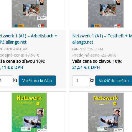
tzwerk 1 (A1) – Arbeitsbuch +
Netzwerk 1 (A1) – Testheft + 
3 allango.net
allango.net
N:
9783126061308
EAN:
9783126061414
edajná cena: 17,90 €
Predajná cena: 23,90 €
ša cena so zľavou 10%:
Vaša cena so zľavou 10%:
,11 € s DPH
21,51 € s DPH
ks
ks