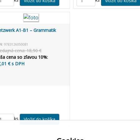
tzwerk A1-B1 – Grammatik
N:
9783126050081
edajná cena: 18,90 €
ša cena so zľavou 10%:
,01 € s DPH
ks