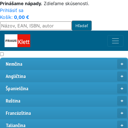
Prinášame nápady.
Zdieľame skúsenosti.
Prihlásiť sa
Košík:
0,00
€
Nemčina
Angličtina
Španielčina
Ruština
Francúzština
Taliančina