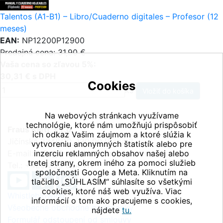
Talentos (A1-B1) – Libro/Cuaderno digitales – Profesor (12
meses)
EAN:
NP12200P12900
Predajná cena: 31,90 €
Vaša cena so zľavou 5%:
30,31 € s DPH
Cookies
ks
Na webových stránkach využívame
technológie, ktoré nám umožňujú prispôsobiť
Fraus Klett, s.r.o.
ich odkaz Vašim záujmom a ktoré slúžia k
Jičínská 2348/10, 130 00 Praha 3
vytvoreniu anonymných štatistík alebo pre
E-mail:
inzerciu reklamných obsahov našej alebo
info@fraus-klett.cz
tretej strany, okrem iného za pomoci služieb
Tel.: +420 233 084 111
spoločnosti Google a Meta. Kliknutím na
tlačidlo „SÚHLASÍM“ súhlasíte so všetkými
cookies, ktoré náš web využíva. Viac
Whistleblowing
informácií o tom ako pracujeme s cookies,
Všeobecné obchodné podmienky
nájdete
tu.
Formulář odstoupení od smlouvy