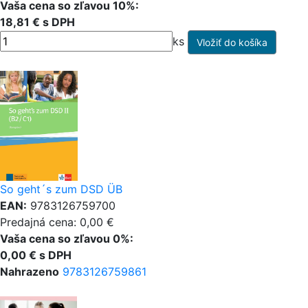
Vaša cena so zľavou 10%:
18,81 € s DPH
ks
So geht´s zum DSD ÜB
EAN:
9783126759700
Predajná cena: 0,00 €
Vaša cena so zľavou 0%:
0,00 € s DPH
Nahrazeno
9783126759861