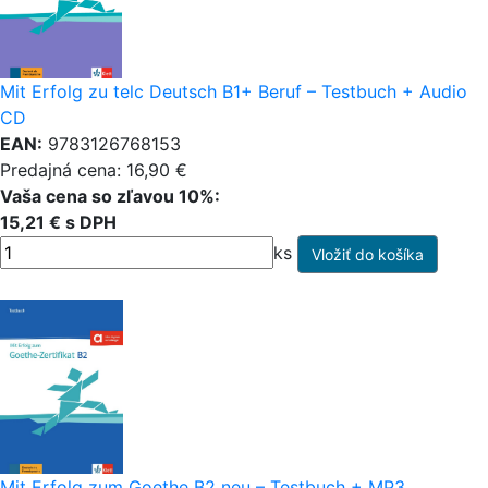
Mit Erfolg zu telc Deutsch B1+ Beruf – Testbuch + Audio
CD
EAN:
9783126768153
Predajná cena: 16,90 €
Vaša cena so zľavou 10%:
15,21 € s DPH
ks
Mit Erfolg zum Goethe B2 neu – Testbuch + MP3