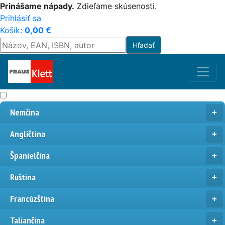
Prinášame nápady.
Zdieľame skúsenosti.
Prihlásiť sa
Košík:
0,00
€
Nemčina
Angličtina
Španielčina
Ruština
Francúzština
Taliančina