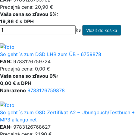
Predajná cena: 20,90 €
Vaša cena so zľavou 5%:
19,86 € s DPH
ks
So geht´s zum DSD LHB zum ÜB - 6759878
EAN:
9783126759724
Predajná cena: 0,00 €
Vaša cena so zľavou 0%:
0,00 € s DPH
Nahrazeno
9783126759878
So geht´s zum ÖSD Zertifikat A2 – Übungbuch/Testbuch +
MP3 allango.net
EAN:
9783126768627
Predajná cena: 21,90 €