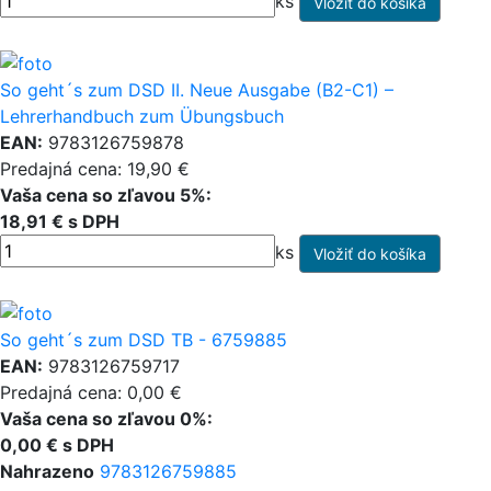
ks
So geht´s zum DSD II. Neue Ausgabe (B2-C1) –
Lehrerhandbuch zum Übungsbuch
EAN:
9783126759878
Predajná cena: 19,90 €
Vaša cena so zľavou 5%:
18,91 € s DPH
ks
So geht´s zum DSD TB - 6759885
EAN:
9783126759717
Predajná cena: 0,00 €
Vaša cena so zľavou 0%:
0,00 € s DPH
Nahrazeno
9783126759885