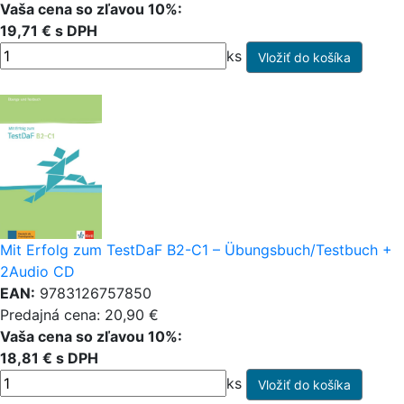
Vaša cena so zľavou 10%:
19,71 € s DPH
ks
Mit Erfolg zum TestDaF B2-C1 – Übungsbuch/Testbuch +
2Audio CD
EAN:
9783126757850
Predajná cena: 20,90 €
Vaša cena so zľavou 10%:
18,81 € s DPH
ks