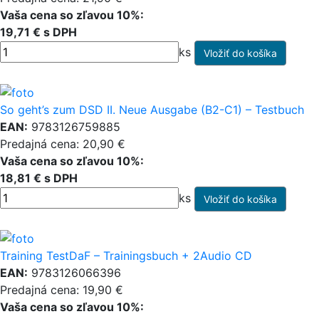
Vaša cena so zľavou 10%:
19,71 € s DPH
ks
So geht’s zum DSD II. Neue Ausgabe (B2-C1) – Testbuch
EAN:
9783126759885
Predajná cena: 20,90 €
Vaša cena so zľavou 10%:
18,81 € s DPH
ks
Training TestDaF – Trainingsbuch + 2Audio CD
EAN:
9783126066396
Predajná cena: 19,90 €
Vaša cena so zľavou 10%: