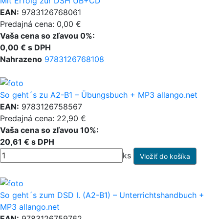
Mit Erfolg zur DSH UB+CD
EAN:
9783126768061
Predajná cena: 0,00 €
Vaša cena so zľavou 0%:
0,00 € s DPH
Nahrazeno
9783126768108
So geht´s zu A2-B1 – Übungsbuch + MP3 allango.net
EAN:
9783126758567
Predajná cena: 22,90 €
Vaša cena so zľavou 10%:
20,61 € s DPH
ks
So geht´s zum DSD I. (A2-B1) – Unterrichtshandbuch +
MP3 allango.net
EAN:
9783126759762