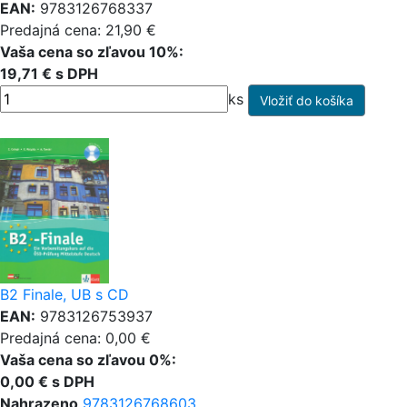
EAN:
9783126768337
Predajná cena: 21,90 €
Vaša cena so zľavou 10%:
19,71 € s DPH
ks
B2 Finale, UB s CD
EAN:
9783126753937
Predajná cena: 0,00 €
Vaša cena so zľavou 0%:
0,00 € s DPH
Nahrazeno
9783126768603