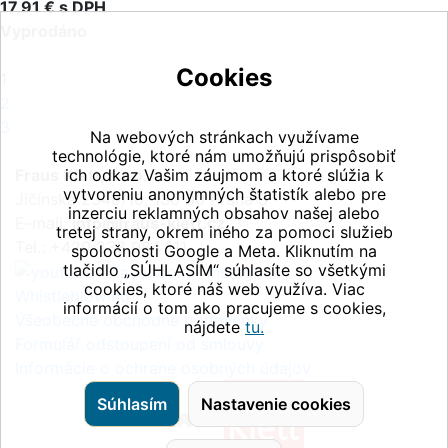
17,91 € s DPH
Vyprodáno
Cookies
1
2
3
Na webových stránkach využívame
technológie, ktoré nám umožňujú prispôsobiť
Fraus Klett, s.r.o.
ich odkaz Vašim záujmom a ktoré slúžia k
vytvoreniu anonymných štatistík alebo pre
Jičínská 2348/10, 130 00 Praha 3
inzerciu reklamných obsahov našej alebo
E-mail:
info@fraus-klett.cz
tretej strany, okrem iného za pomoci služieb
Tel.: +420 233 084 111
spoločnosti Google a Meta. Kliknutím na
tlačidlo „SÚHLASÍM“ súhlasíte so všetkými
cookies, ktoré náš web využíva. Viac
Whistleblowing
informácií o tom ako pracujeme s cookies,
Všeobecné obchodné podmienky
nájdete
tu.
Formulář odstoupení od smlouvy
Informácie o ochrane osobných údajov
Súhlasím
Nastavenie cookies