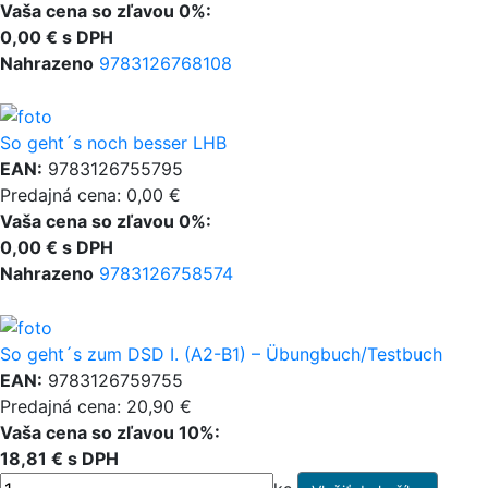
Vaša cena so zľavou 0%:
0,00 € s DPH
Nahrazeno
9783126768108
So geht´s noch besser LHB
EAN:
9783126755795
Predajná cena: 0,00 €
Vaša cena so zľavou 0%:
0,00 € s DPH
Nahrazeno
9783126758574
So geht´s zum DSD I. (A2-B1) – Übungbuch/Testbuch
EAN:
9783126759755
Predajná cena: 20,90 €
Vaša cena so zľavou 10%:
18,81 € s DPH