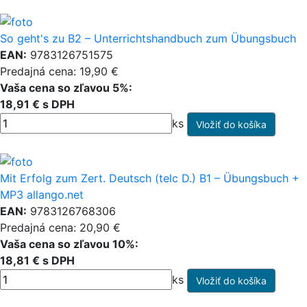
So geht's zu B2 – Unterrichtshandbuch zum Übungsbuch
EAN:
9783126751575
Predajná cena: 19,90 €
Vaša cena so zľavou 5%:
18,91 € s DPH
ks
Mit Erfolg zum Zert. Deutsch (telc D.) B1 – Übungsbuch +
MP3 allango.net
EAN:
9783126768306
Predajná cena: 20,90 €
Vaša cena so zľavou 10%:
18,81 € s DPH
ks