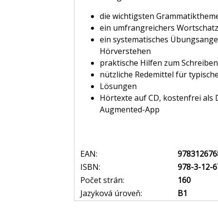
die wichtigsten Grammatikthem
ein umfrangreichers Wortschatz
ein systematisches Übungsange
Hörverstehen
praktische Hilfen zum Schreiben
nützliche Redemittel für typisch
Lösungen
Hörtexte auf CD, kostenfrei als 
Augmented-App
EAN:
978312676
ISBN:
978-3-12-6
Počet strán:
160
Jazyková úroveň:
B1