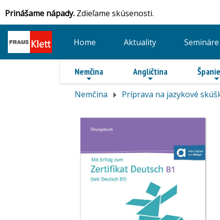
Prinášame nápady.
Zdieľame skúsenosti.
Home
Aktuality
Semináre
Nemčina
Angličtina
Španie
Nemčina
Príprava na jazykové skúš