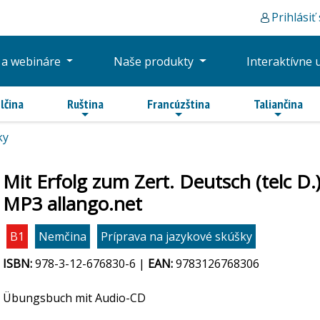
Prihlásiť
 a webináre
Naše produkty
Interaktívne 
lčina
Ruština
Francúzština
Taliančina
ky
Mit Erfolg zum Zert. Deutsch (telc D
MP3 allango.net
B1
Nemčina
Príprava na jazykové skúšky
ISBN:
978-3-12-676830-6 |
EAN:
9783126768306
Übungsbuch mit Audio-CD