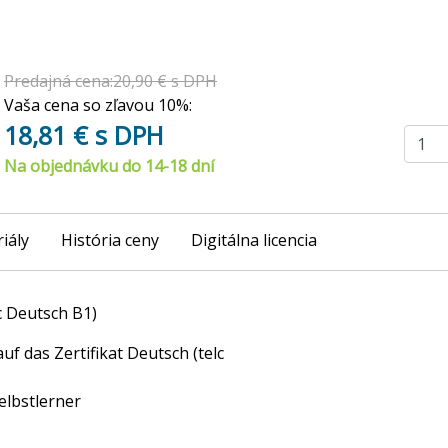
Predajná cena:20,90 € s DPH
Vaša cena so zľavou 10%:
18,81 € s DPH
Na objednávku do 14-18 dní
iály
História ceny
Digitálna licencia
lc Deutsch B1)
f das Zertifikat Deutsch (telc
elbstlerner