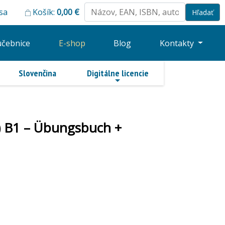
 sa
Košík:
0,00
€
učebnice
E-shop
Blog
Kontakty
Slovenčina
Digitálne licencie
.) B1 – Übungsbuch +