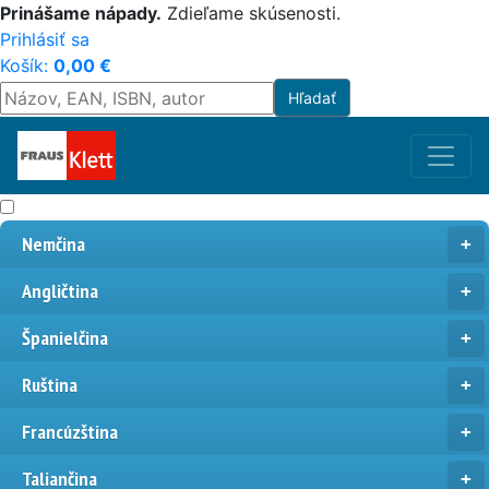
Prinášame nápady.
Zdieľame skúsenosti.
Prihlásiť sa
Košík:
0,00
€
Nemčina
Angličtina
Španielčina
Ruština
Francúzština
Taliančina