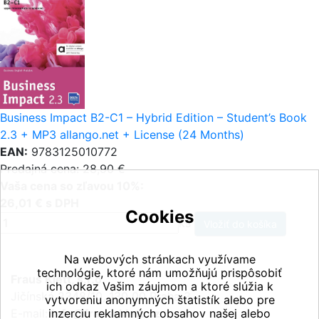
Business Impact B2-C1 – Hybrid Edition – Student’s Book
2.3 + MP3 allango.net + License (24 Months)
EAN:
9783125010772
Predajná cena: 28,90 €
Vaša cena so zľavou 10%:
26,01 € s DPH
Cookies
ks
Na webových stránkach využívame
technológie, ktoré nám umožňujú prispôsobiť
Fraus Klett, s.r.o.
ich odkaz Vašim záujmom a ktoré slúžia k
Jičínská 2348/10, 130 00 Praha 3
vytvoreniu anonymných štatistík alebo pre
E-mail:
inzerciu reklamných obsahov našej alebo
info@fraus-klett.cz