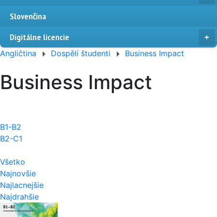
Slovenčina
Digitálne licencie
Angličtina
Dospělí študenti
Business Impact
Business Impact
B1-B2
B2-C1
Všetko
Najnovšie
Najlacnejšie
Najdrahšie