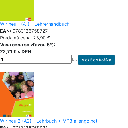
Wir neu 1 (A1) – Lehrerhandbuch
EAN:
9783126758727
Predajná cena: 23,90 €
Vaša cena so zľavou 5%:
22,71 € s DPH
ks
Wir neu 2 (A2) – Lehrbuch + MP3 allango.net
EAN:
9783126759021