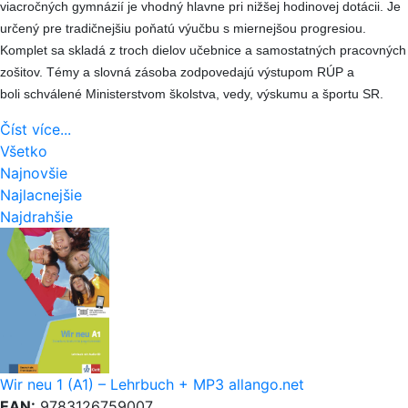
viacročných gymnázií je vhodný hlavne pri nižšej hodinovej dotácii. Je
určený pre tradičnejšiu poňatú výučbu s miernejšou progresiou.
Komplet sa skladá z troch dielov učebnice a samostatných pracovných
zošitov. Témy a slovná zásoba zodpovedajú výstupom RÚP a
boli schválené Ministerstvom školstva, vedy, výskumu a športu SR.
Číst více...
Všetko
Najnovšie
Najlacnejšie
Najdrahšie
Wir neu 1 (A1) – Lehrbuch + MP3 allango.net
EAN:
9783126759007