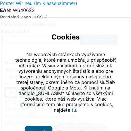
Poster Wir neu (Im Klassenzimmer)
EAN:
W640622
Predajná cena: 1,00 €
Vaša cena so zľavou 5%:
0,95 € s DPH
Cookies
ks
Na webových stránkach využívame
technológie, ktoré nám umožňujú prispôsobiť
Fraus Klett, s.r.o.
ich odkaz Vašim záujmom a ktoré slúžia k
Jičínská 2348/10, 130 00 Praha 3
vytvoreniu anonymných štatistík alebo pre
E-mail:
inzerciu reklamných obsahov našej alebo
info@fraus-klett.cz
tretej strany, okrem iného za pomoci služieb
Tel.: +420 233 084 111
spoločnosti Google a Meta. Kliknutím na
tlačidlo „SÚHLASÍM“ súhlasíte so všetkými
cookies, ktoré náš web využíva. Viac
Whistleblowing
informácií o tom ako pracujeme s cookies,
Všeobecné obchodné podmienky
nájdete
tu.
Formulář odstoupení od smlouvy
Informácie o ochrane osobných údajov