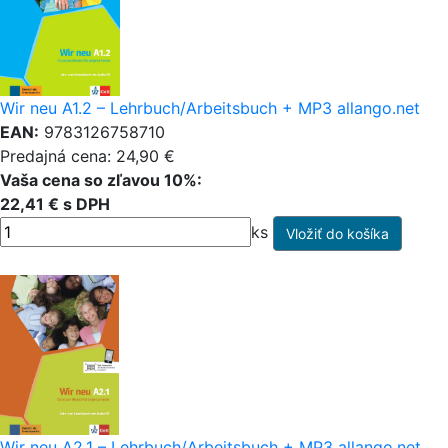
Wir neu A1.2 – Lehrbuch/Arbeitsbuch + MP3 allango.net
EAN:
9783126758710
Predajná cena: 24,90 €
Vaša cena so zľavou 10%:
22,41 € s DPH
ks
Wir neu A2.1 – Lehrbuch/Arbeitsbuch + MP3 allango.net