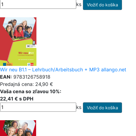
ks
Wir neu B1.1 – Lehrbuch/Arbeitsbuch + MP3 allango.net
EAN:
9783126758918
Predajná cena: 24,90 €
Vaša cena so zľavou 10%:
22,41 € s DPH
ks