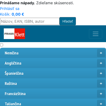
Prinášame nápady.
Zdieľame skúsenosti.
Prihlásiť sa
Košík:
0,00
€
Nemčina
Angličtina
Španielčina
Ruština
Francúzština
Taliančina