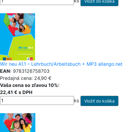
ks
Wir neu A1.1 – Lehrbuch/Arbeitsbuch + MP3 allango.net
EAN:
9783126758703
Predajná cena: 24,90 €
Vaša cena so zľavou 10%:
22,41 € s DPH
ks