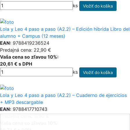
ks
Lola y Leo 4 paso a paso (A2.2) – Edición híbrida Libro del
alumno + Campus (12 meses)
EAN:
9788419236524
Predajná cena: 22,90 €
Vaša cena so zľavou 10%:
20,61 € s DPH
ks
Lola y Leo 4 paso a paso (A2.2) – Cuaderno de ejercicios
+ MP3 descargable
EAN:
9788417710743
Predajná cena: 11,90 €
Vaša cena so zľavou 10%: