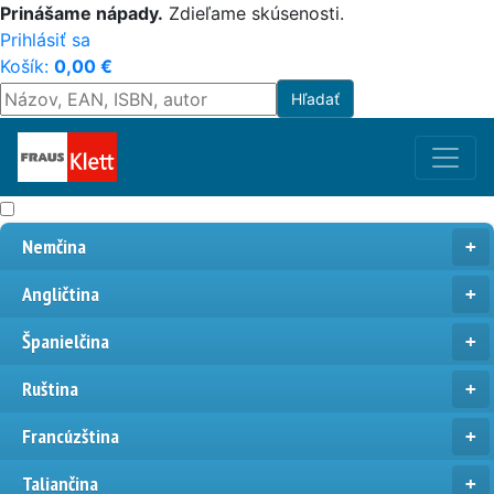
Prinášame nápady.
Zdieľame skúsenosti.
Prihlásiť sa
Košík:
0,00
€
Nemčina
Angličtina
Španielčina
Ruština
Francúzština
Taliančina