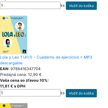
ks
Lola y Leo 1 (A1.1) – Cuaderno de ejercicios + MP3
descargable
EAN:
9788416347704
Predajná cena: 12,90 €
Vaša cena so zľavou 10%:
11,61 € s DPH
ks