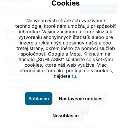
10,71 € s DPH
Cookies
ks
Na webových stránkach využívame
technológie, ktoré nám umožňujú prispôsobiť
Fraus Klett, s.r.o.
ich odkaz Vašim záujmom a ktoré slúžia k
vytvoreniu anonymných štatistík alebo pre
Jičínská 2348/10, 130 00 Praha 3
inzerciu reklamných obsahov našej alebo
E-mail:
info@fraus-klett.cz
tretej strany, okrem iného za pomoci služieb
Tel.: +420 233 084 111
spoločnosti Google a Meta. Kliknutím na
tlačidlo „SÚHLASÍM“ súhlasíte so všetkými
cookies, ktoré náš web využíva. Viac
Whistleblowing
informácií o tom ako pracujeme s cookies,
Všeobecné obchodné podmienky
nájdete
tu.
Formulář odstoupení od smlouvy
Informácie o ochrane osobných údajov
Súhlasím
Nastavenie cookies
Nesúhlasím