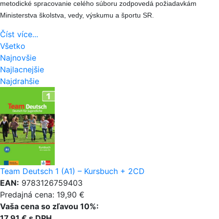
metodické spracovanie celého súboru zodpovedá požiadavkám
Ministerstva školstva, vedy, výskumu a športu SR.
Číst více...
Všetko
Najnovšie
Najlacnejšie
Najdrahšie
Team Deutsch 1 (A1) – Kursbuch + 2CD
EAN:
9783126759403
Predajná cena: 19,90 €
Vaša cena so zľavou 10%:
17,91 € s DPH