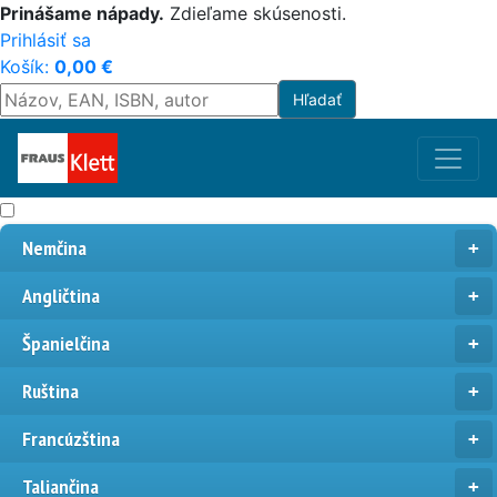
Prinášame nápady.
Zdieľame skúsenosti.
Prihlásiť sa
Košík:
0,00
€
Nemčina
Angličtina
Španielčina
Ruština
Francúzština
Taliančina