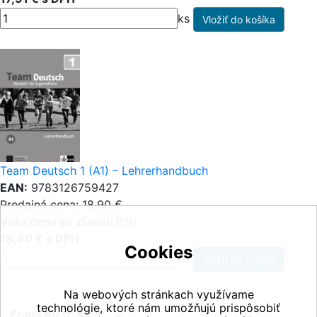
ks
Team Deutsch 1 (A1) – Lehrerhandbuch
EAN:
9783126759427
Predajná cena: 18,90 €
Vaša cena so zľavou 0%:
18,90 € s DPH
Cookies
ks
Na webových stránkach využívame
technológie, ktoré nám umožňujú prispôsobiť
Fraus Klett, s.r.o.