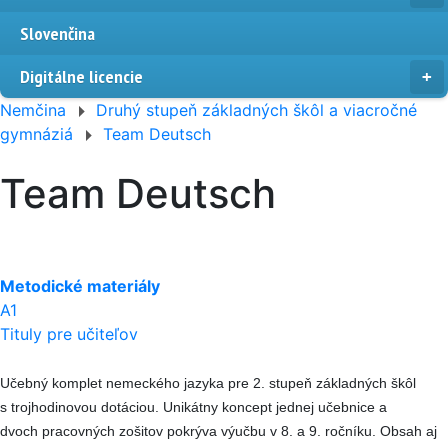
Slovenčina
Digitálne licencie
Nemčina
Druhý stupeň základných škôl a viacročné
gymnáziá
Team Deutsch
Team Deutsch
Metodické materiály
A1
Tituly pre učiteľov
Učebný komplet nemeckého jazyka pre 2. stupeň základných škôl
s trojhodinovou dotáciou. Unikátny koncept jednej učebnice a
dvoch pracovných zošitov pokrýva výučbu v 8. a 9. ročníku. Obsah aj