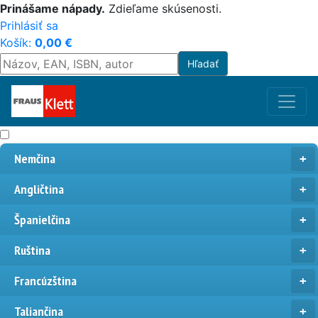
Prinášame nápady.
Zdieľame skúsenosti.
Prihlásiť sa
Košík:
0,00
€
Nemčina
Angličtina
Španielčina
Ruština
Francúzština
Taliančina