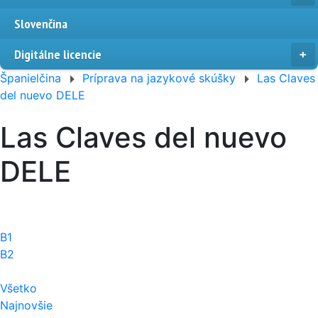
Slovenčina
Digitálne licencie
Španielčina
Príprava na jazykové skúšky
Las Claves
del nuevo DELE
Las Claves del nuevo
DELE
B1
B2
Všetko
Najnovšie