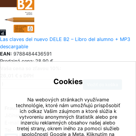
Las claves del nuevo DELE B2 – Libro del alumno + MP3
descargable
EAN:
9788484436591
Predajná cena: 28,90 €
Vaša cena so zľavou 10%:
26,01 € s DPH
Cookies
ks
Na webových stránkach využívame
technológie, ktoré nám umožňujú prispôsobiť
Fraus Klett, s.r.o.
ich odkaz Vašim záujmom a ktoré slúžia k
Jičínská 2348/10, 130 00 Praha 3
vytvoreniu anonymných štatistík alebo pre
E-mail:
inzerciu reklamných obsahov našej alebo
info@fraus-klett.cz
tretej strany, okrem iného za pomoci služieb
Tel.: +420 233 084 111
spoločnosti Google a Meta. Kliknutím na