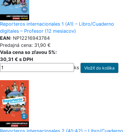
Reporteros internacionales 1 (A1) – Libro/Cuaderno
digitales – Profesor (12 mesiacov)
EAN:
NP12216943784
Predajná cena: 31,90 €
Vaša cena so zľavou 5%:
30,31 € s DPH
ks
Reporteros internacionales 2 (A1-A2) – Libro/Cuaderno