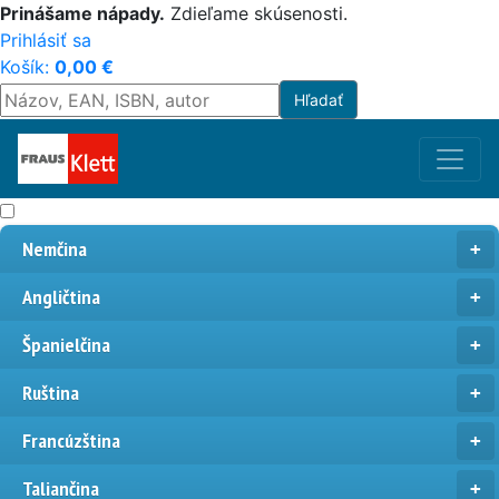
Prinášame nápady.
Zdieľame skúsenosti.
Prihlásiť sa
Košík:
0,00
€
Nemčina
Angličtina
Španielčina
Ruština
Francúzština
Taliančina