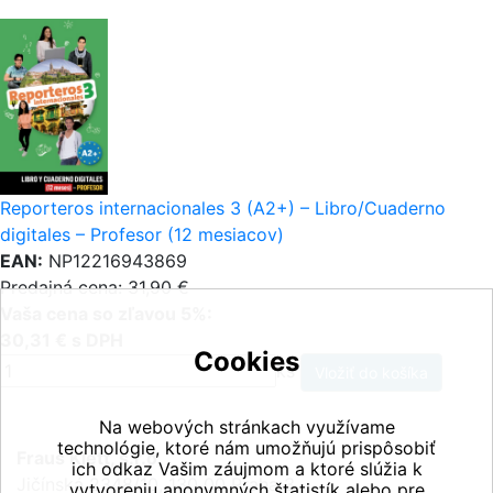
Reporteros internacionales 3 (A2+) – Libro/Cuaderno
digitales – Profesor (12 mesiacov)
EAN:
NP12216943869
Predajná cena: 31,90 €
Vaša cena so zľavou 5%:
30,31 € s DPH
Cookies
ks
Na webových stránkach využívame
technológie, ktoré nám umožňujú prispôsobiť
Fraus Klett, s.r.o.
ich odkaz Vašim záujmom a ktoré slúžia k
Jičínská 2348/10, 130 00 Praha 3
vytvoreniu anonymných štatistík alebo pre