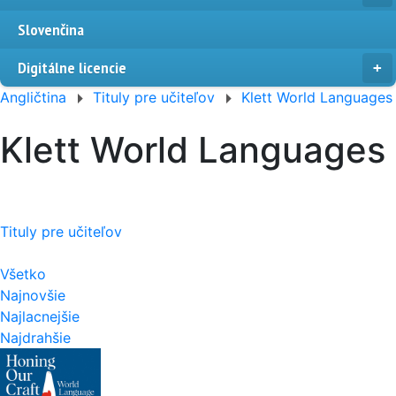
Slovenčina
Digitálne licencie
Angličtina
Tituly pre učiteľov
Klett World Languages
Klett World Languages
Tituly pre učiteľov
Všetko
Najnovšie
Najlacnejšie
Najdrahšie