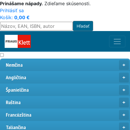
Prinášame nápady.
Zdieľame skúsenosti.
Prihlásiť sa
Košík:
0,00
€
Nemčina
Angličtina
Španielčina
Ruština
Francúzština
Taliančina