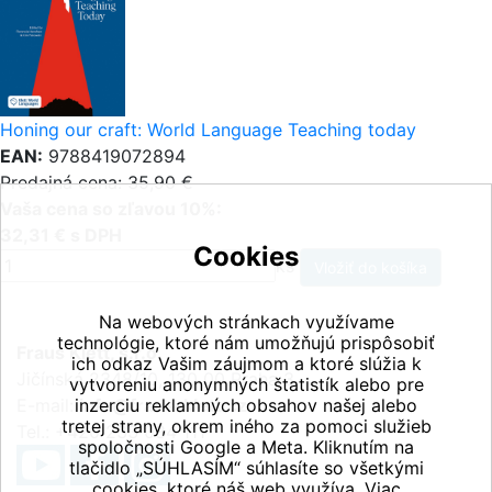
Honing our craft: World Language Teaching today
EAN:
9788419072894
Predajná cena: 35,90 €
Vaša cena so zľavou 10%:
32,31 € s DPH
Cookies
ks
Na webových stránkach využívame
technológie, ktoré nám umožňujú prispôsobiť
Fraus Klett, s.r.o.
ich odkaz Vašim záujmom a ktoré slúžia k
Jičínská 2348/10, 130 00 Praha 3
vytvoreniu anonymných štatistík alebo pre
E-mail:
inzerciu reklamných obsahov našej alebo
info@fraus-klett.cz
tretej strany, okrem iného za pomoci služieb
Tel.: +420 233 084 111
spoločnosti Google a Meta. Kliknutím na
tlačidlo „SÚHLASÍM“ súhlasíte so všetkými
cookies, ktoré náš web využíva. Viac