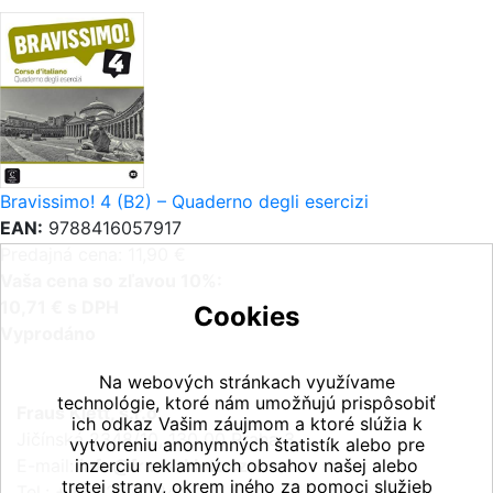
Bravissimo! 4 (B2) – Quaderno degli esercizi
EAN:
9788416057917
Predajná cena: 11,90 €
Vaša cena so zľavou 10%:
10,71 € s DPH
Cookies
Vyprodáno
Na webových stránkach využívame
technológie, ktoré nám umožňujú prispôsobiť
Fraus Klett, s.r.o.
ich odkaz Vašim záujmom a ktoré slúžia k
Jičínská 2348/10, 130 00 Praha 3
vytvoreniu anonymných štatistík alebo pre
E-mail:
inzerciu reklamných obsahov našej alebo
info@fraus-klett.cz
tretej strany, okrem iného za pomoci služieb
Tel.: +420 233 084 111