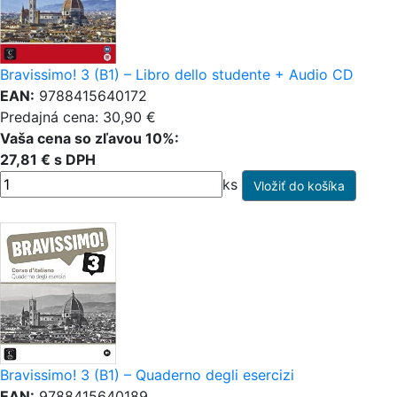
Bravissimo! 3 (B1) – Libro dello studente + Audio CD
EAN:
9788415640172
Predajná cena: 30,90 €
Vaša cena so zľavou 10%:
27,81 € s DPH
ks
Bravissimo! 3 (B1) – Quaderno degli esercizi
EAN:
9788415640189