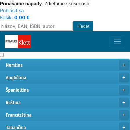
Prinášame nápady.
Zdieľame skúsenosti.
Prihlásiť sa
Košík:
0,00
€
Nemčina
Angličtina
Španielčina
Ruština
Francúzština
Taliančina