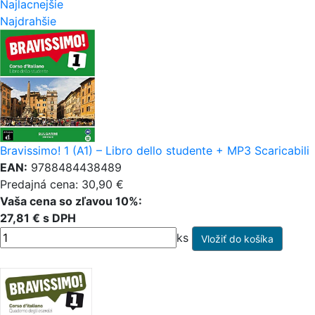
Najlacnejšie
Najdrahšie
Bravissimo! 1 (A1) – Libro dello studente + MP3 Scaricabili
EAN:
9788484438489
Predajná cena: 30,90 €
Vaša cena so zľavou 10%:
27,81 € s DPH
ks