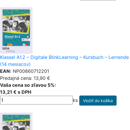
Klasse! A1.2 – Digitale BlinkLearning – Kursbuch – Lernende
(14 mesiacov)
EAN:
NP00860712201
Predajná cena: 13,90 €
Vaša cena so zľavou 5%:
13,21 € s DPH
ks