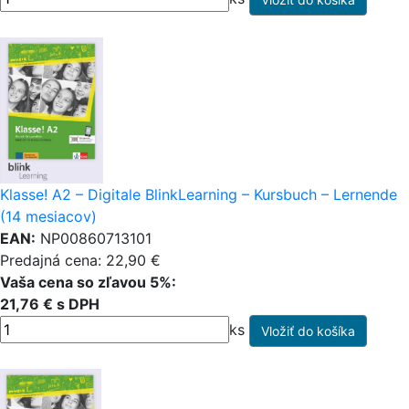
Klasse! A2 – Digitale BlinkLearning – Kursbuch – Lernende
(14 mesiacov)
EAN:
NP00860713101
Predajná cena: 22,90 €
Vaša cena so zľavou 5%:
21,76 € s DPH
ks