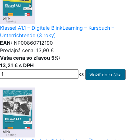
Klasse! A1.1 – Digitale BlinkLearning – Kursbuch –
Unterrichtende (3 roky)
EAN:
NP00860712190
Predajná cena: 13,90 €
Vaša cena so zľavou 5%:
13,21 € s DPH
ks