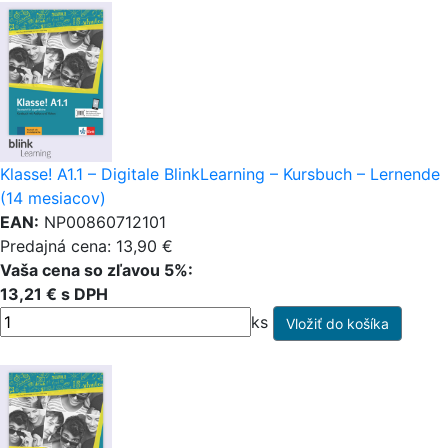
Klasse! A1.1 – Digitale BlinkLearning – Kursbuch – Lernende
(14 mesiacov)
EAN:
NP00860712101
Predajná cena: 13,90 €
Vaša cena so zľavou 5%:
13,21 € s DPH
ks