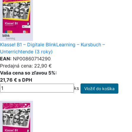
Klasse! B1 – Digitale BlinkLearning – Kursbuch –
Unterrichtende (3 roky)
EAN:
NP00860714290
Predajná cena: 22,90 €
Vaša cena so zľavou 5%:
21,76 € s DPH
ks