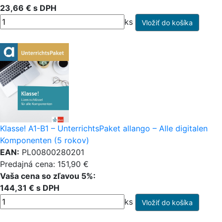
23,66 € s DPH
ks
Klasse! A1-B1 – UnterrichtsPaket allango – Alle digitalen
Komponenten (5 rokov)
EAN:
PL00800280201
Predajná cena: 151,90 €
Vaša cena so zľavou 5%:
144,31 € s DPH
ks