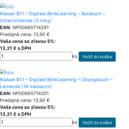
Klasse! B1.1 – Digitale BlinkLearning – Kursbuch –
Unterrichtende (3 roky)
EAN:
NP00860714291
Predajná cena: 13,90 €
Vaša cena so zľavou 5%:
13,21 € s DPH
ks
Klasse! B1.1 – Digitale BlinkLearning – Übungsbuch –
Lernende (14 mesiacov)
EAN:
NP00860714301
Predajná cena: 13,90 €
Vaša cena so zľavou 5%:
13,21 € s DPH
ks