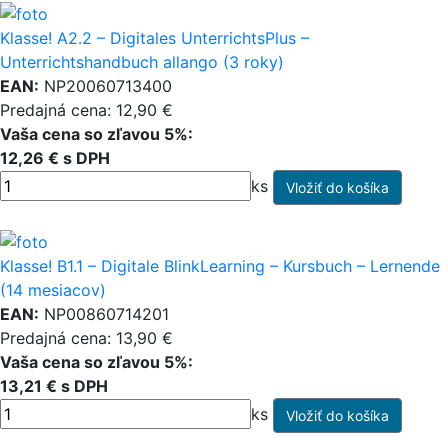
Klasse! A2.2 – Digitales UnterrichtsPlus –
Unterrichtshandbuch allango (3 roky)
EAN:
NP20060713400
Predajná cena: 12,90 €
Vaša cena so zľavou 5%:
12,26 € s DPH
ks
Klasse! B1.1 – Digitale BlinkLearning – Kursbuch – Lernende
(14 mesiacov)
EAN:
NP00860714201
Predajná cena: 13,90 €
Vaša cena so zľavou 5%:
13,21 € s DPH
ks