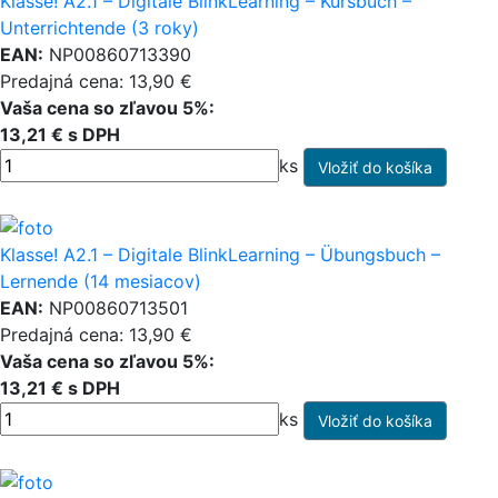
Klasse! A2.1 – Digitale BlinkLearning – Kursbuch –
Unterrichtende (3 roky)
EAN:
NP00860713390
Predajná cena: 13,90 €
Vaša cena so zľavou 5%:
13,21 € s DPH
ks
Klasse! A2.1 – Digitale BlinkLearning – Übungsbuch –
Lernende (14 mesiacov)
EAN:
NP00860713501
Predajná cena: 13,90 €
Vaša cena so zľavou 5%:
13,21 € s DPH
ks