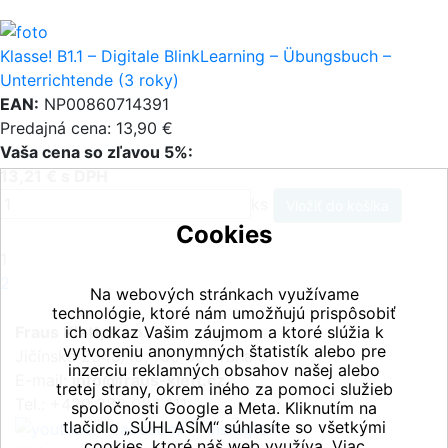
Klasse! B1.1 – Digitale BlinkLearning – Übungsbuch –
Unterrichtende (3 roky)
EAN:
NP00860714391
Predajná cena: 13,90 €
Vaša cena so zľavou 5%:
13,21 € s DPH
ks
Cookies
1
2
Na webových stránkach využívame
technológie, ktoré nám umožňujú prispôsobiť
Fraus Klett, s.r.o.
ich odkaz Vašim záujmom a ktoré slúžia k
vytvoreniu anonymných štatistík alebo pre
Jičínská 2348/10, 130 00 Praha 3
inzerciu reklamných obsahov našej alebo
E-mail:
info@fraus-klett.cz
tretej strany, okrem iného za pomoci služieb
Tel.: +420 233 084 111
spoločnosti Google a Meta. Kliknutím na
tlačidlo „SÚHLASÍM“ súhlasíte so všetkými
cookies, ktoré náš web využíva. Viac