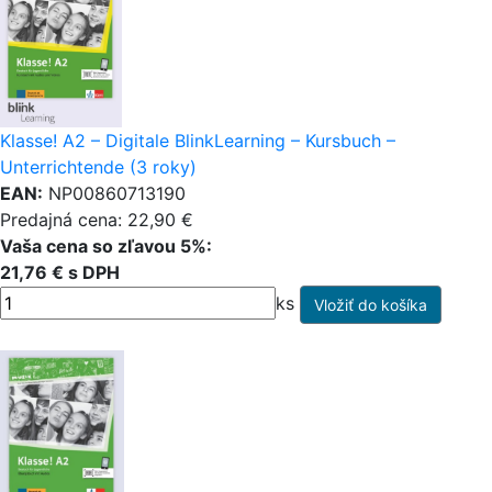
Klasse! A2 – Digitale BlinkLearning – Kursbuch –
Unterrichtende (3 roky)
EAN:
NP00860713190
Predajná cena: 22,90 €
Vaša cena so zľavou 5%:
21,76 € s DPH
ks