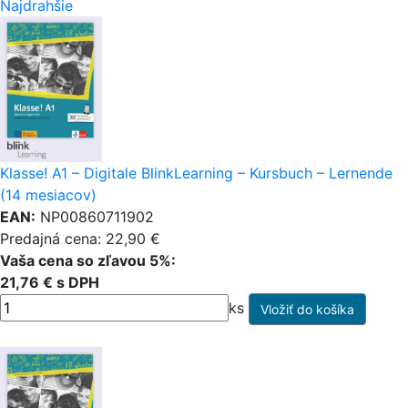
Najdrahšie
Klasse! A1 – Digitale BlinkLearning – Kursbuch – Lernende
(14 mesiacov)
EAN:
NP00860711902
Predajná cena: 22,90 €
Vaša cena so zľavou 5%:
21,76 € s DPH
ks