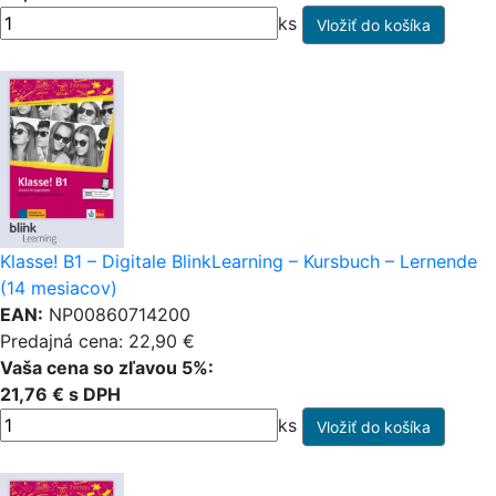
ks
Klasse! B1 – Digitale BlinkLearning – Kursbuch – Lernende
(14 mesiacov)
EAN:
NP00860714200
Predajná cena: 22,90 €
Vaša cena so zľavou 5%:
21,76 € s DPH
ks