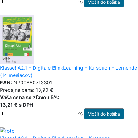
ks
Klasse! A2.1 – Digitale BlinkLearning – Kursbuch – Lernende
(14 mesiacov)
EAN:
NP00860713301
Predajná cena: 13,90 €
Vaša cena so zľavou 5%:
13,21 € s DPH
ks