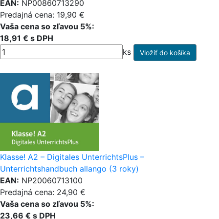
EAN:
NP00860713290
Predajná cena: 19,90 €
Vaša cena so zľavou 5%:
18,91 € s DPH
ks
Klasse! A2 – Digitales UnterrichtsPlus –
Unterrichtshandbuch allango (3 roky)
EAN:
NP20060713100
Predajná cena: 24,90 €
Vaša cena so zľavou 5%:
23,66 € s DPH