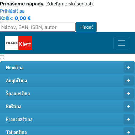
Prinášame nápady.
Zdieľame skúsenosti.
Prihlásiť sa
Košík:
0,00
€
Nemčina
Angličtina
Španielčina
Ruština
Francúzština
Taliančina