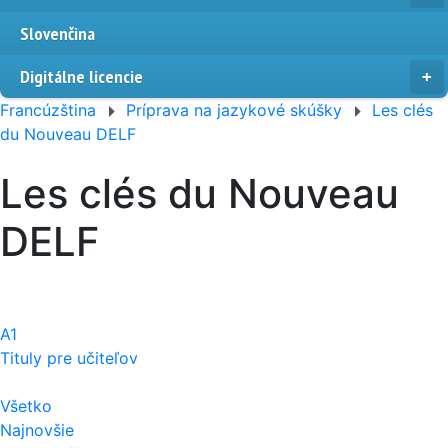
Slovenčina
Digitálne licencie
Francúzština
Príprava na jazykové skúšky
Les clés
du Nouveau DELF
Les clés du Nouveau
DELF
A1
Tituly pre učiteľov
Všetko
Najnovšie