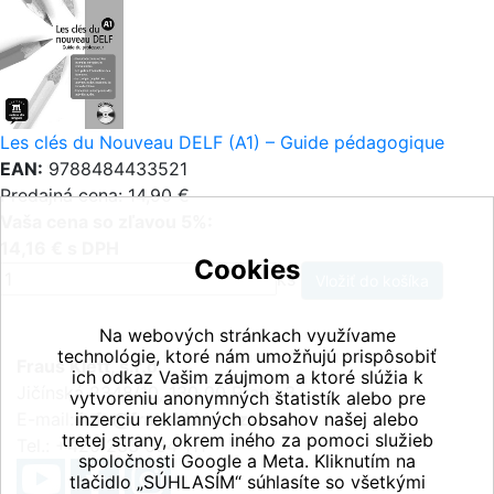
Les clés du Nouveau DELF (A1) – Guide pédagogique
EAN:
9788484433521
Predajná cena: 14,90 €
Vaša cena so zľavou 5%:
14,16 € s DPH
Cookies
ks
Na webových stránkach využívame
technológie, ktoré nám umožňujú prispôsobiť
Fraus Klett, s.r.o.
ich odkaz Vašim záujmom a ktoré slúžia k
Jičínská 2348/10, 130 00 Praha 3
vytvoreniu anonymných štatistík alebo pre
E-mail:
inzerciu reklamných obsahov našej alebo
info@fraus-klett.cz
tretej strany, okrem iného za pomoci služieb
Tel.: +420 233 084 111
spoločnosti Google a Meta. Kliknutím na
tlačidlo „SÚHLASÍM“ súhlasíte so všetkými