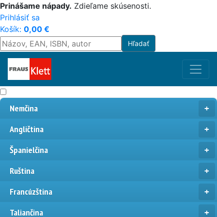
Prinášame nápady.
Zdieľame skúsenosti.
Prihlásiť sa
Košík:
0,00
€
Nemčina
Angličtina
Španielčina
Ruština
Francúzština
Taliančina