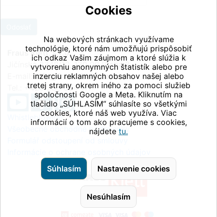
Cookies
Na webových stránkach využívame
technológie, ktoré nám umožňujú prispôsobiť
Fraus Klett, s.r.o.
ich odkaz Vašim záujmom a ktoré slúžia k
Jičínská 2348/10, 130 00 Praha 3
vytvoreniu anonymných štatistík alebo pre
E-mail:
inzerciu reklamných obsahov našej alebo
info@fraus-klett.cz
tretej strany, okrem iného za pomoci služieb
Tel.: +420 233 084 111
spoločnosti Google a Meta. Kliknutím na
tlačidlo „SÚHLASÍM“ súhlasíte so všetkými
cookies, ktoré náš web využíva. Viac
Whistleblowing
informácií o tom ako pracujeme s cookies,
Všeobecné obchodné podmienky
nájdete
tu.
Formulář odstoupení od smlouvy
Informácie o ochrane osobných údajov
Súhlasím
Nastavenie cookies
Nesúhlasím