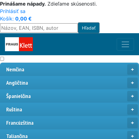
Prinášame nápady.
Zdieľame skúsenosti.
Prihlásiť sa
Košík:
0,00
€
Nemčina
Angličtina
Španielčina
Ruština
Francúzština
Taliančina