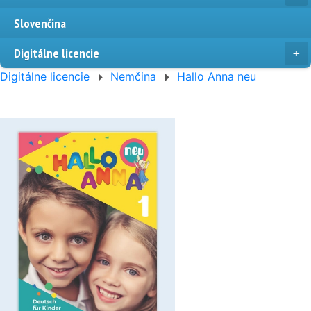
Slovenčina
Digitálne licencie
Digitálne licencie
Nemčina
Hallo Anna neu