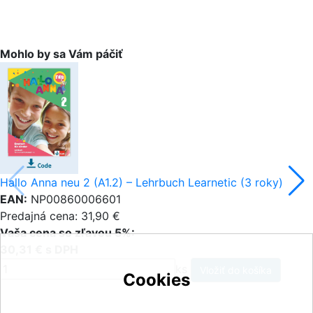
Mohlo by sa Vám páčiť
Hallo Anna neu 2 (A1.2) – Lehrbuch Learnetic (3 roky)
EAN:
NP00860006601
Predajná cena: 31,90 €
Vaša cena so zľavou 5%:
30,31 € s DPH
ks
Cookies