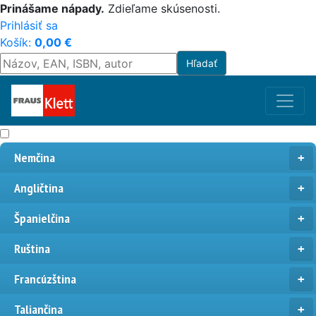
Prinášame nápady.
Zdieľame skúsenosti.
Prihlásiť sa
Košík:
0,00
€
Nemčina
Angličtina
Španielčina
Ruština
Francúzština
Taliančina