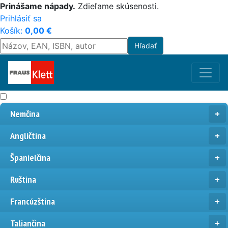
Prinášame nápady.
Zdieľame skúsenosti.
Prihlásiť sa
Košík:
0,00
€
Nemčina
Angličtina
Španielčina
Ruština
Francúzština
Taliančina