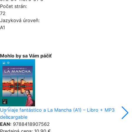
Počet strán:
72
Jazyková úroveň:
A1
Mohlo by sa Vám páčiť
Un viaje fantástico a La Mancha (A1) – Libro + MP3
descargable
EAN:
9788418907562
Predajná cena: 10,90 €