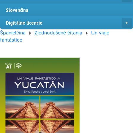
Slovenčina
Digitálne licencie
Španielčina
Zjednodušené čítania
Un viaje
fantástico