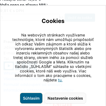
Vaša cena so zľavou 10%:
9,81 € s DPH
ks
Cookies
Na webových stránkach využívame
technológie, ktoré nám umožňujú prispôsobiť
Fraus Klett, s.r.o.
ich odkaz Vašim záujmom a ktoré slúžia k
Jičínská 2348/10, 130 00 Praha 3
vytvoreniu anonymných štatistík alebo pre
E-mail:
inzerciu reklamných obsahov našej alebo
info@fraus-klett.cz
tretej strany, okrem iného za pomoci služieb
Tel.: +420 233 084 111
spoločnosti Google a Meta. Kliknutím na
tlačidlo „SÚHLASÍM“ súhlasíte so všetkými
cookies, ktoré náš web využíva. Viac
Whistleblowing
informácií o tom ako pracujeme s cookies,
Všeobecné obchodné podmienky
nájdete
tu.
Formulář odstoupení od smlouvy
Informácie o ochrane osobných údajov
Súhlasím
Nastavenie cookies