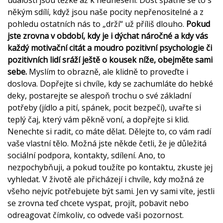
někým sdílí, když jsou naše pocity nepřenositelné a z
pohledu ostatních nás to „drží“ už příliš dlouho.
Pokud
jste zrovna v období, kdy je i dýchat náročné a kdy vás
každý motivační citát a moudro pozitivní psychologie či
pozitivních lidí sráží ještě o kousek níže, obejměte sami
sebe.
Myslím to obrazně, ale klidně to proveďte i
doslova. Dopřejte si chvíle, kdy se zachumláte do hebké
deky, postarejte se alespoň trochu o své základní
potřeby (jídlo a pití, spánek, pocit bezpečí), uvařte si
teplý čaj, který vám pěkně voní, a dopřejte si klid.
Nenechte si radit, co máte dělat. Dělejte to, co vám radí
vaše vlastní tělo. Možná jste někde četli, že je důležitá
sociální podpora, kontakty, sdílení. Ano, to
nezpochybňuji, a pokud toužíte po kontaktu, zkuste jej
vyhledat. V životě ale přicházejí i chvíle, kdy možná ze
všeho nejvíc potřebujete být sami. Jen vy sami víte, jestli
se zrovna teď chcete vyspat, projít, pobavit nebo
odreagovat čímkoliv, co odvede vaši pozornost.