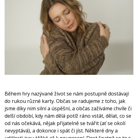
Během hry nazývané život se nám postupně dostávají
do rukou různé karty. Občas se radujeme z toho, jak
jsme díky nim silní a úspěšní, a občas zažíváme chvíle či
delší období, kdy nám dělá potíž ráno vstát, dělat, co se
od nás očekává, nějak přijatelně se tvářit (ať se okolí
nevyptává), a dokonce i spát či jíst. Některé dny a
události jsou těžké až k neunesení. Dost špatně se to s