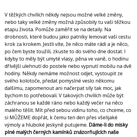
V těžkých chvílích někdy nejsou možné velké změny,
nebo taky velké změny možná způsobily tu vaši těžkou
etapu života. Pomůže zaměřit se na detaily. Na
drobnosti, které budou jako patníky lemovat vaši cestu
krok za krokem. Jestli víte, že něco máte rádi a je něco,
po čem byste toužili, zkuste to do svého dne dostat. I
kdyby to měly být umyté vlasy, pěna ve vaně, o hodinu
dřívější ulehnutí do postele nebo vypnutí mobilu na dvě
hodiny. Někdy nemáme možnost odjet, vystoupit ze
svého kolotoče, předat pomyslné veslo někomu
dalšímu, zapomenout ani načerpat síly tak moc, jak
bychom to potřebovali. V takových chvílích může být
záchranou se každé ráno nebo každý večer na něco
malého těšit. Mít před sebou vidinu toho, co chceme, co
si MŮŽEME dopřát, k čemu ten den přes všelijaké
výmoly a hluboké jeskyně putujeme.
Dáme-li do misky
plné malých černých kamínků znázorňujících naše