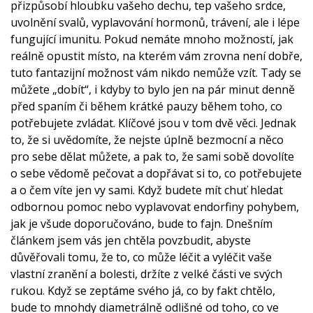
přizpůsobí hloubku vašeho dechu, tep vašeho srdce,
uvolnění svalů, vyplavování hormonů, trávení, ale i lépe
fungující imunitu. Pokud nemáte mnoho možností, jak
reálně opustit místo, na kterém vám zrovna není dobře,
tuto fantazijní možnost vám nikdo nemůže vzít. Tady se
můžete „dobít“, i kdyby to bylo jen na pár minut denně
před spaním či během krátké pauzy během toho, co
potřebujete zvládat. Klíčové jsou v tom dvě věci. Jednak
to, že si uvědomíte, že nejste úplně bezmocní a něco
pro sebe dělat můžete, a pak to, že sami sobě dovolíte
o sebe vědomě pečovat a dopřávat si to, co potřebujete
a o čem víte jen vy sami. Když budete mít chuť hledat
odbornou pomoc nebo vyplavovat endorfiny pohybem,
jak je všude doporučováno, bude to fajn. Dnešním
článkem jsem vás jen chtěla povzbudit, abyste
důvěřovali tomu, že to, co může léčit a vyléčit vaše
vlastní zranění a bolesti, držíte z velké části ve svých
rukou. Když se zeptáme svého já, co by fakt chtělo,
bude to mnohdy diametrálně odlišné od toho, co ve