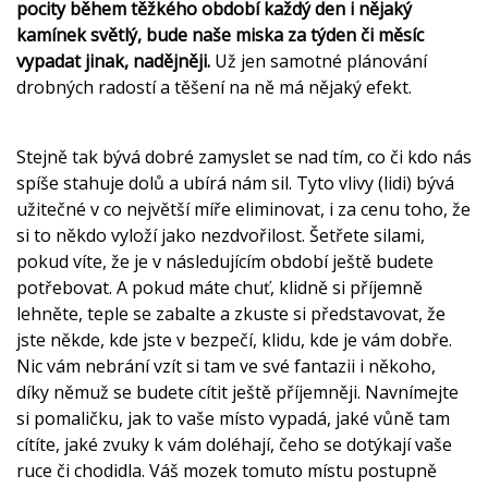
pocity během těžkého období každý den i nějaký
kamínek světlý, bude naše miska za týden či měsíc
vypadat jinak, nadějněji.
Už jen samotné plánování
drobných radostí a těšení na ně má nějaký efekt.
Stejně tak bývá dobré zamyslet se nad tím, co či kdo nás
spíše stahuje dolů a ubírá nám sil. Tyto vlivy (lidi) bývá
užitečné v co největší míře eliminovat, i za cenu toho, že
si to někdo vyloží jako nezdvořilost. Šetřete silami,
pokud víte, že je v následujícím období ještě budete
potřebovat. A pokud máte chuť, klidně si příjemně
lehněte, teple se zabalte a zkuste si představovat, že
jste někde, kde jste v bezpečí, klidu, kde je vám dobře.
Nic vám nebrání vzít si tam ve své fantazii i někoho,
díky němuž se budete cítit ještě příjemněji. Navnímejte
si pomaličku, jak to vaše místo vypadá, jaké vůně tam
cítíte, jaké zvuky k vám doléhají, čeho se dotýkají vaše
ruce či chodidla. Váš mozek tomuto místu postupně