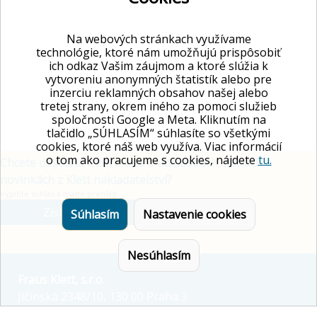
Na webových stránkach využívame
technológie, ktoré nám umožňujú prispôsobiť
ich odkaz Vašim záujmom a ktoré slúžia k
vytvoreniu anonymných štatistík alebo pre
inzerciu reklamných obsahov našej alebo
tretej strany, okrem iného za pomoci služieb
spoločnosti Google a Meta. Kliknutím na
tlačidlo „SÚHLASÍM“ súhlasíte so všetkými
cookies, ktoré náš web využíva. Viac informácií
o tom ako pracujeme s cookies, nájdete
tu.
Chcete dostávať informácie o udalostiach, zľavách a
novinkách z Klett nakladatelství?
Vyplňte súhlas a majte prehľad.
Zistite viac
Súhlasím
Nastavenie cookies
Nesúhlasím
Fraus Klett, s.r.o.
Jičínská 2348/10, 130 00 Praha 3
E-mail:
info@fraus-klett.cz