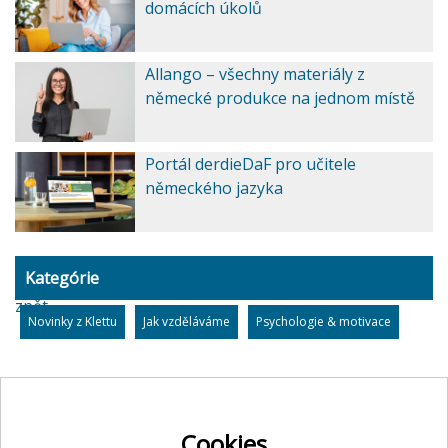
domácích úkolů
Allango – všechny materiály z
německé produkce na jednom místě
Portál derdieDaF pro učitele
německého jazyka
Kategórie
zpět
Novinky z Klettu
Jak vzděláváme
Psychologie & motivace
Cookies