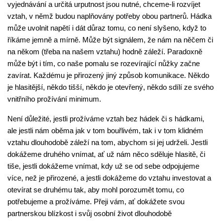
vyjednávání a určitá urputnost jsou nutné, chceme-li rozvíjet
vztah, v němž budou naplňovány potřeby obou partnerů. Hádka
může uvolnit napětí i dát důraz tomu, co není slyšeno, když to
říkáme jemně a mírně. Může být signálem, že nám na něčem či
na někom (třeba na našem vztahu) hodně záleží. Paradoxně
může být i tím, co naše pomalu se rozevírající nůžky začne
zavírat. Každému je přirozený jiný způsob komunikace. Někdo
je hlasitější, někdo tišší, někdo je otevřený, někdo sdílí ze svého
vnitřního prožívání minimum.
Není důležité, jestli prožíváme vztah bez hádek či s hádkami,
ale jestli nám oběma jak v tom bouřlivém, tak i v tom klidném
vztahu dlouhodobě záleží na tom, abychom si jej udrželi. Jestli
dokážeme druhého vnímat, ať už nám něco sděluje hlasitě, či
tiše, jestli dokážeme vnímat, kdy už se od sebe odpojujeme
více, než je přirozené, a jestli dokážeme do vztahu investovat a
otevírat se druhému tak, aby mohl porozumět tomu, co
potřebujeme a prožíváme. Přeji vám, ať dokážete svou
partnerskou blízkost i svůj osobní život dlouhodobě