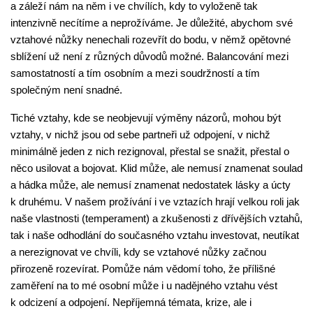
a záleží nám na něm i ve chvílích, kdy to vyloženě tak
intenzivně necítíme a neprožíváme. Je důležité, abychom své
vztahové nůžky nenechali rozevřít do bodu, v němž opětovné
sblížení už není z různých důvodů možné. Balancování mezi
samostatností a tím osobním a mezi soudržností a tím
společným není snadné.
Tiché vztahy, kde se neobjevují výměny názorů, mohou být
vztahy, v nichž jsou od sebe partneři už odpojení, v nichž
minimálně jeden z nich rezignoval, přestal se snažit, přestal o
něco usilovat a bojovat. Klid může, ale nemusí znamenat soulad
a hádka může, ale nemusí znamenat nedostatek lásky a úcty
k druhému. V našem prožívání i ve vztazích hrají velkou roli jak
naše vlastnosti (temperament) a zkušenosti z dřívějších vztahů,
tak i naše odhodlání do současného vztahu investovat, neutíkat
a nerezignovat ve chvíli, kdy se vztahové nůžky začnou
přirozeně rozevírat. Pomůže nám vědomí toho, že přílišné
zaměření na to mé osobní může i u nadějného vztahu vést
k odcizení a odpojení. Nepříjemná témata, krize, ale i