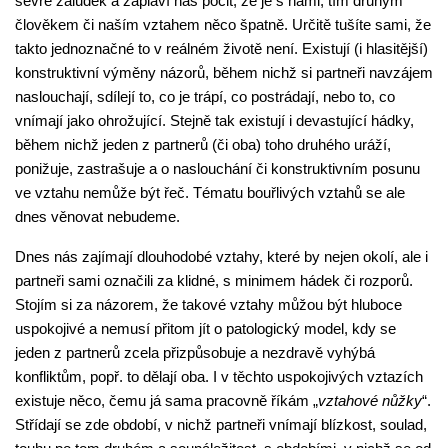
sevře žaludek a zaplaví nás pocit, že je s námi, tím druhým
člověkem či naším vztahem něco špatně. Určitě tušíte sami, že
takto jednoznačné to v reálném životě není. Existují (i hlasitější)
konstruktivní výměny názorů, během nichž si partneři navzájem
naslouchají, sdílejí to, co je trápí, co postrádají, nebo to, co
vnímají jako ohrožující. Stejně tak existují i devastující hádky,
během nichž jeden z partnerů (či oba) toho druhého uráží,
ponižuje, zastrašuje a o naslouchání či konstruktivním posunu
ve vztahu nemůže být řeč. Tématu bouřlivých vztahů se ale
dnes věnovat nebudeme.
Dnes nás zajímají dlouhodobé vztahy, které by nejen okolí, ale i
partneři sami označili za klidné, s minimem hádek či rozporů.
Stojím si za názorem, že takové vztahy můžou být hluboce
uspokojivé a nemusí přitom jít o patologický model, kdy se
jeden z partnerů zcela přizpůsobuje a nezdravě vyhýbá
konfliktům, popř. to dělají oba. I v těchto uspokojivých vztazích
existuje něco, čemu já sama pracovně říkám „
vztahové nůžky
“.
Střídají se zde období, v nichž partneři vnímají blízkost, soulad,