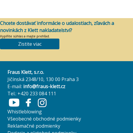
Chcete dostávať informácie o udalostiach, zľavách a
novinkách z Klett nakladatelství?
Vyplňte súhlas a majte prehľad.
Zistite viac
Fraus Klett, s.r.o.
Jičínská 2348/10, 130 00 Praha 3
E-mail:
info@fraus-klett.cz
Tel.: +420 233 084 111
Whistleblowing
Všeobecné obchodné podmienky
Reklamačné podmienky