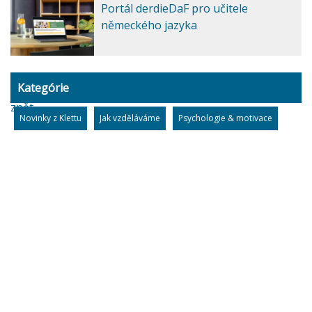
Portál derdieDaF pro učitele
německého jazyka
Kategórie
zpět
Novinky z Klettu
Jak vzděláváme
Psychologie & motivace