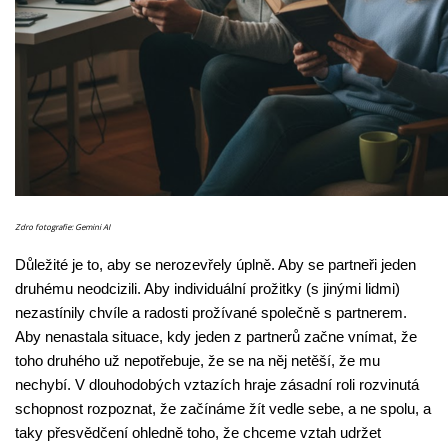
Zdro fotografie: Gemini AI
Důležité je to, aby se nerozevřely úplně. Aby se partneři jeden
druhému neodcizili. Aby individuální prožitky (s jinými lidmi)
nezastínily chvíle a radosti prožívané společně s partnerem.
Aby nenastala situace, kdy jeden z partnerů začne vnímat, že
toho druhého už nepotřebuje, že se na něj netěší, že mu
nechybí. V dlouhodobých vztazích hraje zásadní roli rozvinutá
schopnost rozpoznat, že začínáme žít vedle sebe, a ne spolu, a
taky přesvědčení ohledně toho, že chceme vztah udržet