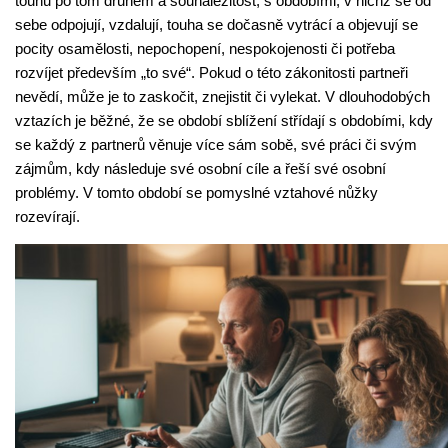
touhu po tom druhém a sounáležitost, s obdobími, v nichž se od
sebe odpojují, vzdalují, touha se dočasně vytrácí a objevují se
pocity osamělosti, nepochopení, nespokojenosti či potřeba
rozvíjet především „to své“. Pokud o této zákonitosti partneři
nevědí, může je to zaskočit, znejistit či vylekat. V dlouhodobých
vztazích je běžné, že se období sblížení střídají s obdobími, kdy
se každý z partnerů věnuje více sám sobě, své práci či svým
zájmům, kdy následuje své osobní cíle a řeší své osobní
problémy. V tomto období se pomyslné vztahové nůžky
rozevírají.