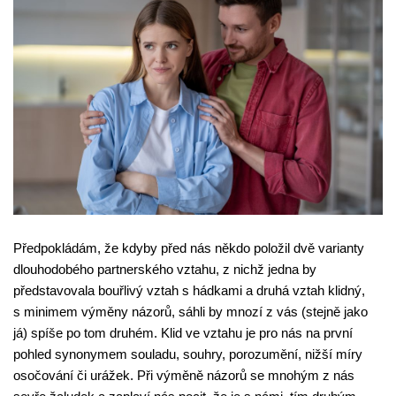
Předpokládám, že kdyby před nás někdo položil dvě varianty
dlouhodobého partnerského vztahu, z nichž jedna by
představovala bouřlivý vztah s hádkami a druhá vztah klidný,
s minimem výměny názorů, sáhli by mnozí z vás (stejně jako
já) spíše po tom druhém. Klid ve vztahu je pro nás na první
pohled synonymem souladu, souhry, porozumění, nižší míry
osočování či urážek. Při výměně názorů se mnohým z nás