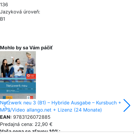
136
Jazyková úroveň:
B1
Mohlo by sa Vám páčiť
Netzwerk neu 3 (B1) – Hybride Ausgabe – Kursbuch +
MP3/Video allango.net + Lizenz (24 Monate)
EAN:
9783126072885
Predajná cena: 22,90 €
Vaša cena so zľavou 10%: