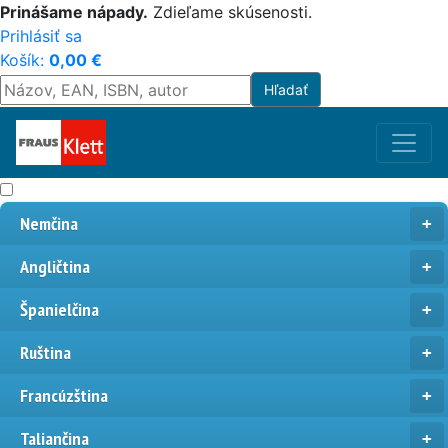
Prinášame nápady.
Zdieľame skúsenosti.
Prihlásiť sa
Košík:
0,00
€
Nemčina
Angličtina
Španielčina
Ruština
Francúzština
Taliančina