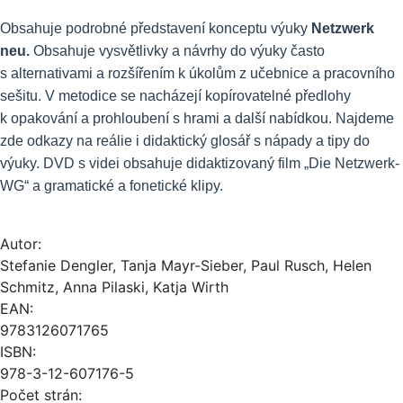
Obsahuje podrobné představení konceptu výuky
Netzwerk
neu.
Obsahuje vysvětlivky a návrhy do výuky často
s alternativami a rozšířením k úkolům z učebnice a pracovního
sešitu.
V metodice se nacházejí kopírovatelné předlohy
k opakování a prohloubení s hrami a další nabídkou. Najdeme
zde odkazy na reálie i didaktický glosář s nápady a tipy do
výuky. DVD s videi obsahuje didaktizovaný film „Die Netzwerk-
WG“ a gramatické a fonetické klipy.
Autor:
Stefanie Dengler, Tanja Mayr-Sieber, Paul Rusch, Helen
Schmitz, Anna Pilaski, Katja Wirth
EAN:
9783126071765
ISBN:
978-3-12-607176-5
Počet strán: