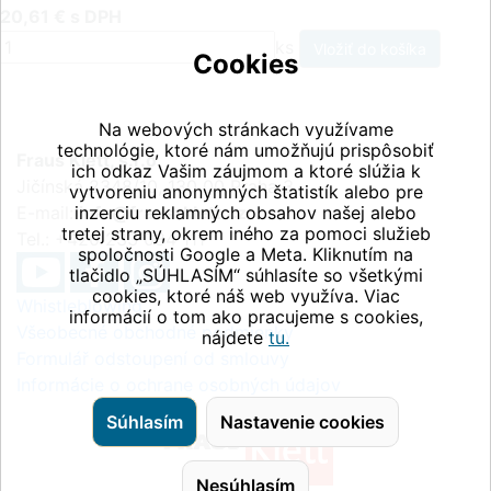
20,61 € s DPH
ks
Cookies
Na webových stránkach využívame
technológie, ktoré nám umožňujú prispôsobiť
Fraus Klett, s.r.o.
ich odkaz Vašim záujmom a ktoré slúžia k
Jičínská 2348/10, 130 00 Praha 3
vytvoreniu anonymných štatistík alebo pre
E-mail:
inzerciu reklamných obsahov našej alebo
info@fraus-klett.cz
tretej strany, okrem iného za pomoci služieb
Tel.: +420 233 084 111
spoločnosti Google a Meta. Kliknutím na
tlačidlo „SÚHLASÍM“ súhlasíte so všetkými
cookies, ktoré náš web využíva. Viac
Whistleblowing
informácií o tom ako pracujeme s cookies,
Všeobecné obchodné podmienky
nájdete
tu.
Formulář odstoupení od smlouvy
Informácie o ochrane osobných údajov
Súhlasím
Nastavenie cookies
Nesúhlasím