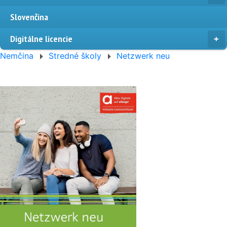
Slovenčina
Digitálne licencie
Nemčina
Stredné školy
Netzwerk neu