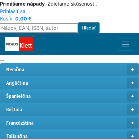
Prinášame nápady.
Zdieľame skúsenosti.
Prihlásiť sa
Košík:
0,00
€
Nemčina
Angličtina
Španielčina
Ruština
Francúzština
Taliančina