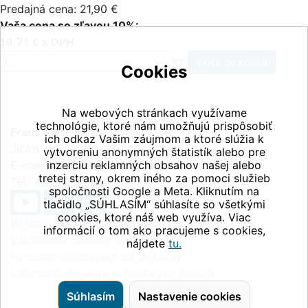
Predajná cena: 21,90 €
Vaša cena so zľavou 10%:
19,71 € s DPH
ks
Cookies
Na webových stránkach využívame
technológie, ktoré nám umožňujú prispôsobiť
Fraus Klett, s.r.o.
ich odkaz Vašim záujmom a ktoré slúžia k
Jičínská 2348/10, 130 00 Praha 3
vytvoreniu anonymných štatistík alebo pre
E-mail:
inzerciu reklamných obsahov našej alebo
info@fraus-klett.cz
tretej strany, okrem iného za pomoci služieb
Tel.: +420 233 084 111
spoločnosti Google a Meta. Kliknutím na
tlačidlo „SÚHLASÍM“ súhlasíte so všetkými
cookies, ktoré náš web využíva. Viac
Whistleblowing
informácií o tom ako pracujeme s cookies,
Všeobecné obchodné podmienky
nájdete
tu.
Formulář odstoupení od smlouvy
Informácie o ochrane osobných údajov
Súhlasím
Nastavenie cookies