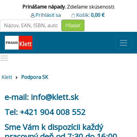
Prinášame nápady.
Zdieľame skúsenosti.
Prihlásiť sa
Košík:
0,00
€
Klett
Podpora SK
e-mail:
info@klett.sk
Tel: +421 904 008 552
Sme Vám k dispozícii každý
pracovný deň od 7:30 do 16:00.