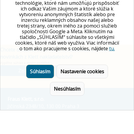
technológie, ktoré nám umožňujú prispôsobiť
ich odkaz Vašim záujmom a ktoré slúžia k
vytvoreniu anonymných štatistík alebo pre
inzerciu reklamných obsahov našej alebo
tretej strany, okrem iného za pomoci služieb
spoločnosti Google a Meta. Kliknutím na
tlačidlo „SÚHLASÍM“ súhlasíte so všetkými
cookies, ktoré náš web využíva. Viac informácií
o tom ako pracujeme s cookies, nájdete
tu.
Chcete dostávať informácie o udalostiach, zľavách a
novinkách z Klett nakladatelství?
Vyplňte súhlas a majte prehľad.
Zistite viac
Súhlasím
Nastavenie cookies
Nesúhlasím
Fraus Klett, s.r.o.
Jičínská 2348/10, 130 00 Praha 3
E-mail:
info@fraus-klett.cz
Tel.: +420 233 084 111