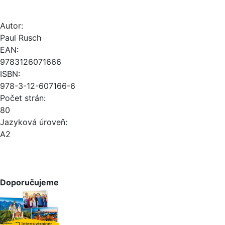
Autor:
Paul Rusch
EAN:
9783126071666
ISBN:
978-3-12-607166-6
Počet strán:
80
Jazyková úroveň:
A2
Doporučujeme