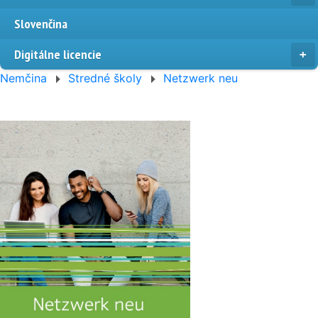
Slovenčina
Digitálne licencie
Nemčina
Stredné školy
Netzwerk neu