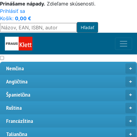
Prinášame nápady.
Zdieľame skúsenosti.
Prihlásiť sa
Košík:
0,00
€
Nemčina
Angličtina
Španielčina
Ruština
Francúzština
Taliančina