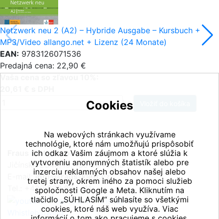
Netzwerk neu 2 (A2) – Hybride Ausgabe – Kursbuch +
MP3/Video allango.net + Lizenz (24 Monate)
EAN:
9783126071536
Predajná cena: 22,90 €
Vaša cena so zľavou 10%:
20,61 € s DPH
ks
Cookies
Na webových stránkach využívame
technológie, ktoré nám umožňujú prispôsobiť
Fraus Klett, s.r.o.
ich odkaz Vašim záujmom a ktoré slúžia k
vytvoreniu anonymných štatistík alebo pre
Jičínská 2348/10, 130 00 Praha 3
inzerciu reklamných obsahov našej alebo
E-mail:
info@fraus-klett.cz
tretej strany, okrem iného za pomoci služieb
Tel.: +420 233 084 111
spoločnosti Google a Meta. Kliknutím na
tlačidlo „SÚHLASÍM“ súhlasíte so všetkými
cookies, ktoré náš web využíva. Viac
Whistleblowing
informácií o tom ako pracujeme s cookies,