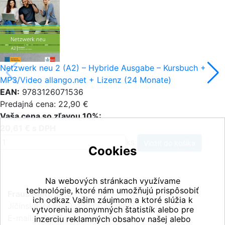
Netzwerk neu 2 (A2) – Hybride Ausgabe – Kursbuch +
MP3/Video allango.net + Lizenz (24 Monate)
EAN:
9783126071536
Predajná cena: 22,90 €
Vaša cena so zľavou 10%:
20,61 € s DPH
ks
Cookies
Na webových stránkach využívame
technológie, ktoré nám umožňujú prispôsobiť
Fraus Klett, s.r.o.
ich odkaz Vašim záujmom a ktoré slúžia k
Jičínská 2348/10, 130 00 Praha 3
vytvoreniu anonymných štatistík alebo pre
E-mail:
info@fraus-klett.cz
inzerciu reklamných obsahov našej alebo